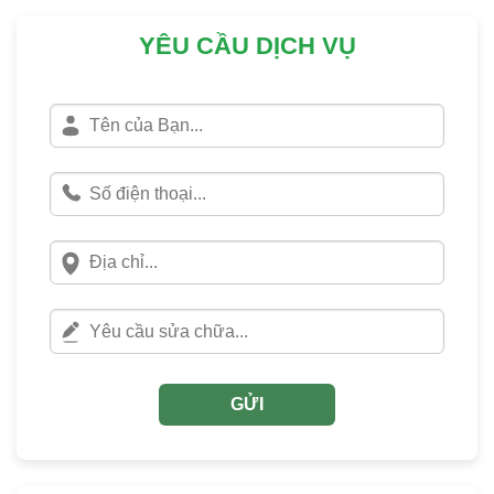
YÊU CẦU DỊCH VỤ
GỬI