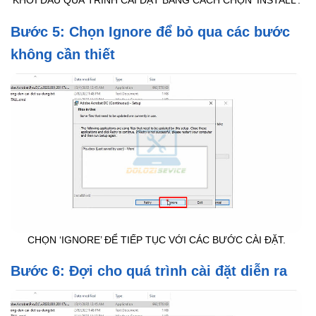
KHỞI ĐẦU QUÁ TRÌNH CÀI ĐẶT BẰNG CÁCH CHỌN ‘INSTALL’.
Bước 5: Chọn Ignore để bỏ qua các bước
không cần thiết
CHỌN ‘IGNORE’ ĐỂ TIẾP TỤC VỚI CÁC BƯỚC CÀI ĐẶT.
Bước 6: Đợi cho quá trình cài đặt diễn ra