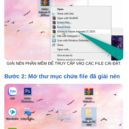
GIẢI NÉN PHẦN MỀM ĐỂ TRUY CẬP VÀO CÁC FILE CÀI ĐẶT.
Bước 2: Mở thư mục chứa file đã giải nén