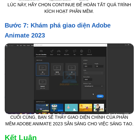
LÚC NÀY, HÃY CHỌN CONTINUE ĐỂ HOÀN TẤT QUÁ TRÌNH
KÍCH HOẠT PHẦN MỀM.
Bước 7: Khám phá giao diện Adobe
Animate 2023
CUỐI CÙNG, BẠN SẼ THẤY GIAO DIỆN CHÍNH CỦA PHẦN
MỀM ADOBE ANIMATE 2023 SẴN SÀNG CHO VIỆC SÁNG TẠO.
Kết Luận