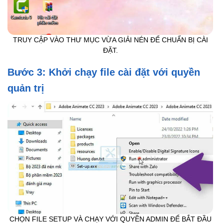
TRUY CẬP VÀO THƯ MỤC VỪA GIẢI NÉN ĐỂ CHUẨN BỊ CÀI
ĐẶT.
Bước 3: Khởi chạy file cài đặt với quyền
quản trị
CHỌN FILE SETUP VÀ CHẠY VỚI QUYỀN ADMIN ĐỂ BẮT ĐẦU