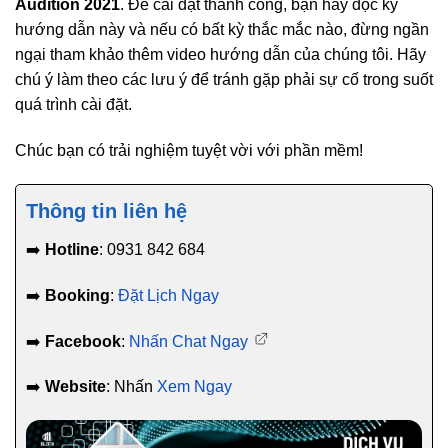
Audition 2021
. Để cài đặt thành công, bạn hãy đọc kỹ
hướng dẫn này và nếu có bất kỳ thắc mắc nào, đừng ngần
ngại tham khảo thêm video hướng dẫn của chúng tôi. Hãy
chú ý làm theo các lưu ý để tránh gặp phải sự cố trong suốt
quá trình cài đặt.
Chúc bạn có trải nghiệm tuyệt vời với phần mềm!
Thông tin liên hệ
➡️
Hotline
: 0931 842 684
➡️
Booking
:
Đặt Lịch Ngay
➡️
Facebook
:
Nhấn Chat Ngay
➡️
Website
: Nhấn
Xem Ngay