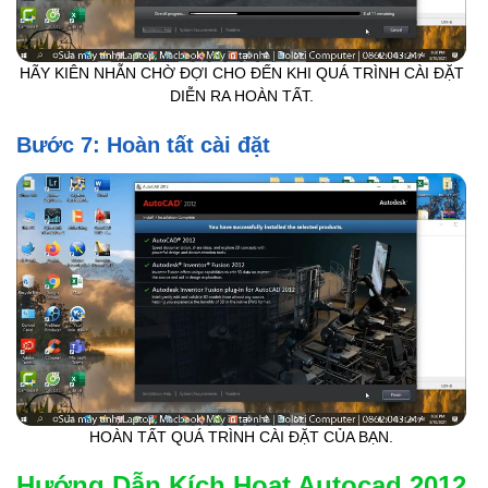
HÃY KIÊN NHẪN CHỜ ĐỢI CHO ĐẾN KHI QUÁ TRÌNH CÀI ĐẶT
DIỄN RA HOÀN TẤT.
Bước 7: Hoàn tất cài đặt
HOÀN TẤT QUÁ TRÌNH CÀI ĐẶT CỦA BẠN.
Hướng Dẫn Kích Hoạt Autocad 2012