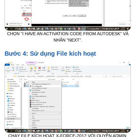
CHỌN “I HAVE AN ACTIVATION CODE FROM AUTODESK” VÀ
NHẤN “NEXT”.
Bước 4: Sử dụng File kích hoạt
CHẠY FILE KÍCH HOẠT X-FORCE-2012 VỚI QUYỀN ADMIN.