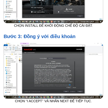
CHỌN INSTALL ĐỂ KHỞI ĐỘNG CHẾ ĐỘ CÀI ĐẶT.
Bước 3: Đồng ý với điều khoản
CHỌN “I ACCEPT” VÀ NHẤN NEXT ĐỂ TIẾP TỤC.