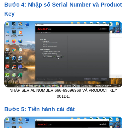
Bước 4: Nhập số Serial Number và Product
Key
NHẬP SERIAL NUMBER 666-69696969 VÀ PRODUCT KEY
001D1.
Bước 5: Tiến hành cài đặt