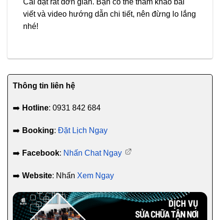
Cài đặt rất đơn giản. Bạn có thể tham khảo bài
viết và video hướng dẫn chi tiết, nên đừng lo lắng
nhé!
Thông tin liên hệ
➡️
Hotline
: 0931 842 684
➡️
Booking
:
Đặt Lịch Ngay
➡️
Facebook
:
Nhấn Chat Ngay
➡️
Website
: Nhấn
Xem Ngay