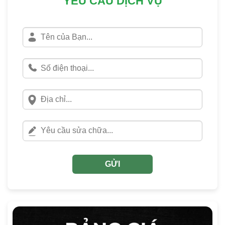
YÊU CẦU DỊCH VỤ
GỬI