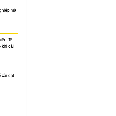
nghiệp mà
hiểu để
 khi cài
 cài đặt