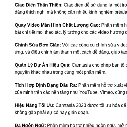
Giao Diện Thân Thiện:
Giao diện dễ sử dụng là một t
dàng thích nghi mà không cần nhiều kinh nghiệm préala
Quay Video Màn Hình Chất Lượng Cao:
Phần mềm hỗ t
bắt chi tiết mọi thao tác, lý tưởng cho các video hướng 
Chỉnh Sửa Đơn Giản:
Với các công cụ chỉnh sửa vid
ứng, và điều chỉnh âm thanh một cách dễ dàng, giúp tạ
Quản Lý Dự Án Hiệu Quả:
Camtasia cho phép bạn tổ c
nguyên khác nhau trong cùng một phần mềm.
Tích Hợp Định Dạng Đầu Ra:
Phần mềm hỗ trợ xuất vi
của mình trên các nền tảng như YouTube, Vimeo, cũng n
Hiệu Năng Tối Ưu:
Camtasia 2023 được tối ưu hóa để đ
không gặp phải sự cố hay gián đoạn.
Đa Ngôn Ngữ:
Phần mềm hỗ trợ nhiều ngôn ngữ, mở rộn