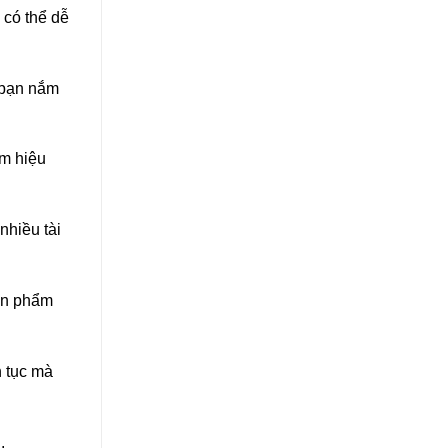
có thể dễ
p bạn nắm
m hiệu
nhiều tài
ản phẩm
n tục mà
.