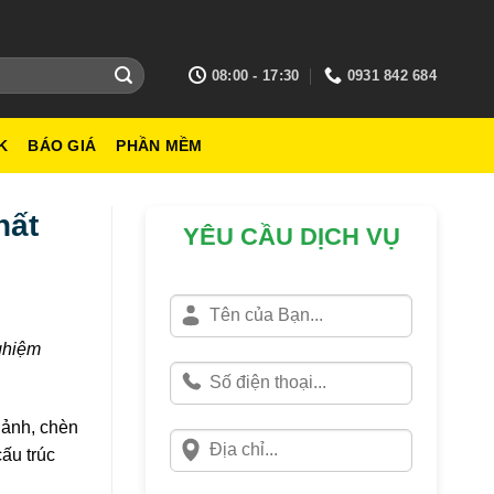
08:00 - 17:30
0931 842 684
K
BÁO GIÁ
PHẦN MỀM
hất
YÊU CẦU DỊCH VỤ
ghiệm
 ảnh, chèn
ấu trúc