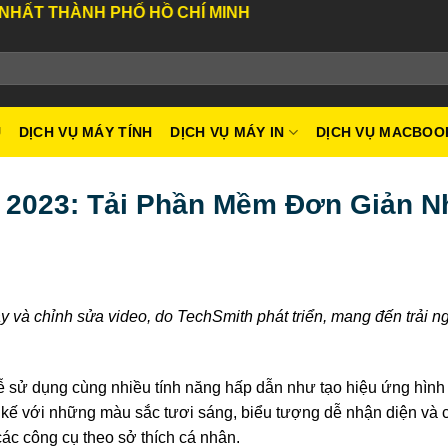
ÀNH PHỐ HỒ CHÍ MINH
U
DỊCH VỤ MÁY TÍNH
DỊCH VỤ MÁY IN
DỊCH VỤ MACBOO
 2023: Tải Phần Mềm Đơn Giản N
và chỉnh sửa video, do TechSmith phát triển, mang đến trải n
dễ sử dụng cùng nhiều tính năng hấp dẫn như tạo hiệu ứng hình
t kế với những màu sắc tươi sáng, biểu tượng dễ nhận diện và c
các công cụ theo sở thích cá nhân.