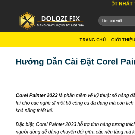
Bỏ
DỊCH VỤ TỐT NHẤT THÀNH PH
qua
nội
dung
TRANG CHỦ
GIỚI THIỆ
Hướng Dẫn Cài Đặt Corel Pai
Corel Painter 2023
là phần mềm vẽ kỹ thuật số hàng đầ
lại cho các nghệ sĩ một bộ công cụ đa dạng mà còn tích
khả năng thiết kế.
Đặc biệt, Corel Painter 2023 hỗ trợ tính năng tương th
người dùng dễ dàng chuyển đổi giữa các nền tảng mà khô