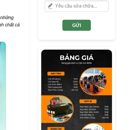
o những
nh chất cá
GỬI