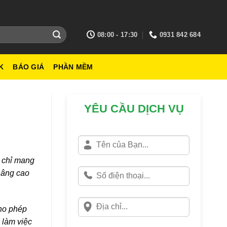
08:00 - 17:30
0931 842 684
K
BÁO GIÁ
PHẦN MỀM
YÊU CẦU DỊCH VỤ
g chỉ mang
nâng cao
cho phép
 làm việc