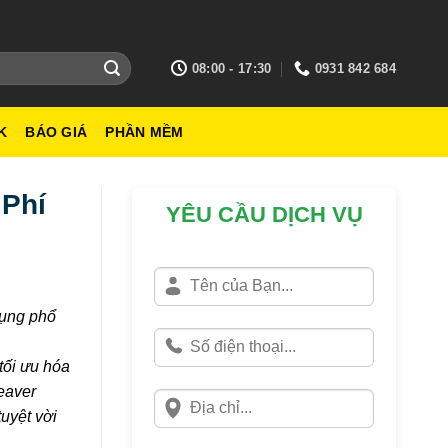
08:00 - 17:30
0931 842 684
K
BÁO GIÁ
PHẦN MỀM
 Phí
YÊU CẦU DỊCH VỤ
dụng phổ
tối ưu hóa
eaver
uyệt vời