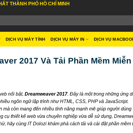
H PHỐ HỒ CHÍ MINH
U
DỊCH VỤ MÁY TÍNH
DỊCH VỤ MÁY IN
DỊCH VỤ MACBOO
ver 2017 Và Tải Phần Mềm Miễn
web nổi bật,
Dreamweaver 2017
. Đây là một trong những ứng 
rợ nhiều ngôn ngữ lập trình như HTML, CSS, PHP và JavaScript.
ện mà còn mang đến nhiều tính năng mạnh mẽ giúp người dùng 
ông cụ thiết kế web vừa chuyên nghiệp vừa dễ sử dụng, Dreamw
ừ, hãy cùng IT Dolozi khám phá cách tải và cài đặt phần mềm t