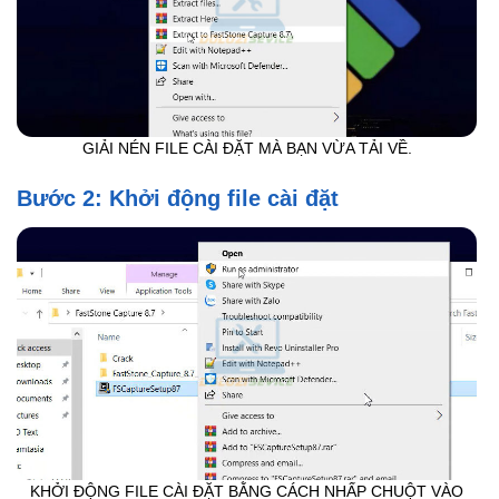
GIẢI NÉN FILE CÀI ĐẶT MÀ BẠN VỪA TẢI VỀ.
Bước 2: Khởi động file cài đặt
KHỞI ĐỘNG FILE CÀI ĐẶT BẰNG CÁCH NHẤP CHUỘT VÀO