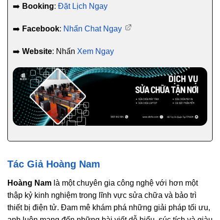
➡️
Booking
:
Đặt Lịch Ngay
➡️
Facebook
:
Nhấn Chat Ngay
➡️
Website
: Nhấn
Xem Ngay
Tác Giả Hoàng Nam
Hoàng Nam
là một chuyên gia công nghệ với hơn một
thập kỷ kinh nghiệm trong lĩnh vực sửa chữa và bảo trì
thiết bị điện tử. Đam mê khám phá những giải pháp tối ưu,
anh luôn mang đến những bài viết dễ hiểu, súc tích và giàu