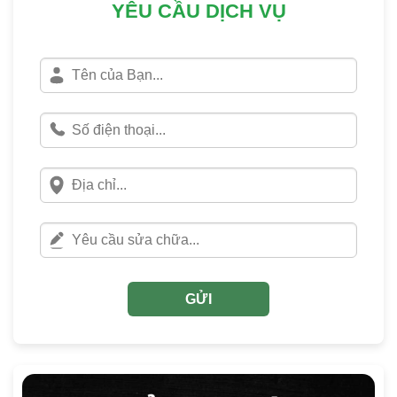
YÊU CẦU DỊCH VỤ
GỬI