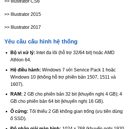
>> Illustrator CS6
>> Illustrator 2015
>> Illustrator 2017
Yêu cầu cấu hình hệ thống
Bộ vi xử lý:
Intel đa lõi (hỗ trợ 32/64 bit) hoặc AMD
Athlon 64.
Hệ điều hành:
Windows 7 với Service Pack 1 hoặc
Windows 10 (không hỗ trợ phiên bản 1507, 1511 và
1607).
RAM:
2 GB cho phiên bản 32 bit (khuyến nghị 4 GB); 4
GB cho phiên bản 64 bit (khuyến nghị 16 GB).
Ổ cứng:
Tối thiểu 2 GB không gian trống (ưu tiên dùng
ổ SSD).
Độ phân giải màn hình:
1024 x 768 (khuyến nghị 1920