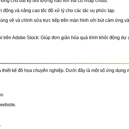
óng cho bất kỳ đối tượng nào với vài cú nhấp chuột.
ởi động và nâng cao tốc độ xử lý cho các tác vụ phức tạp.
dùng vẽ và chỉnh sửa trực tiếp trên màn hình với bút cảm ứng v
í trên Adobe Stock: Giúp đơn giản hóa quá trình khởi động dự 
à thiết kế đồ họa chuyên nghiệp. Dưới đây là một số ứng dụng
o.
website.
.