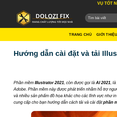
Bỏ
DỊCH VỤ TỐT NHẤT THÀN
qua
nội
dung
TRANG CHỦ
GIỚI THIỆ
Hướng dẫn cài đặt và tải Illu
Phần mềm
Illustrator 2021
, còn được gọi là
AI 2021
, l
Adobe. Phần mềm này được phát triển nhằm hỗ trợ người
và nhiều sản phẩm đồ họa khác cho các lĩnh vực như in 
cung cấp cho bạn hướng dẫn cách tải và cài đặt
phần m