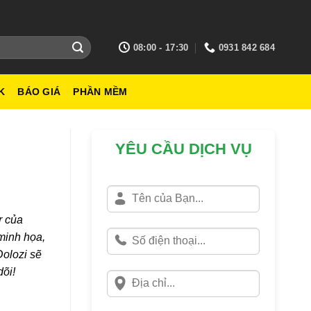
08:00 - 17:30
0931 842 684
K
BÁO GIÁ
PHẦN MỀM
YÊU CẦU DỊCH VỤ
r của
minh họa,
Dolozi sẽ
dõi!