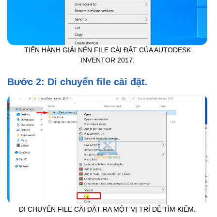
TIẾN HÀNH GIẢI NÉN FILE CÀI ĐẶT CỦA AUTODESK
INVENTOR 2017.
Bước 2: Di chuyển file cài đặt.
DI CHUYỂN FILE CÀI ĐẶT RA MỘT VỊ TRÍ DỄ TÌM KIẾM.