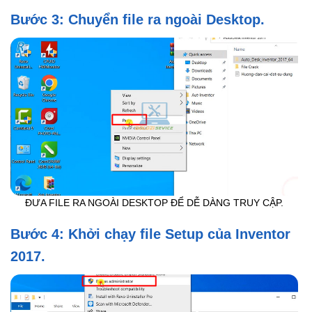
Bước 3: Chuyển file ra ngoài Desktop.
ĐƯA FILE RA NGOÀI DESKTOP ĐỂ DỄ DÀNG TRUY CẬP.
Bước 4: Khởi chạy file Setup của Inventor
2017.