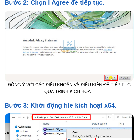
Bước 2: Chọn I Agree để tiếp tục.
ĐỒNG Ý VỚI CÁC ĐIỀU KHOẢN VÀ ĐIỀU KIỆN ĐỂ TIẾP TỤC
QUÁ TRÌNH KÍCH HOẠT.
Bước 3: Khởi động file kích hoạt x64.