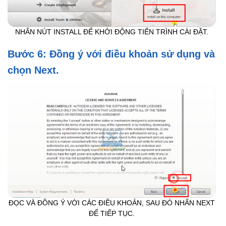
NHẤN NÚT INSTALL ĐỂ KHỞI ĐỘNG TIẾN TRÌNH CÀI ĐẶT.
Bước 6: Đồng ý với điều khoản sử dụng và
chọn Next.
ĐỌC VÀ ĐỒNG Ý VỚI CÁC ĐIỀU KHOẢN, SAU ĐÓ NHẤN NEXT
ĐỂ TIẾP TỤC.