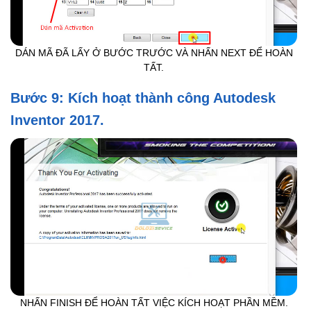
DÁN MÃ ĐÃ LẤY Ở BƯỚC TRƯỚC VÀ NHẤN NEXT ĐỂ HOÀN
TẤT.
Bước 9: Kích hoạt thành công Autodesk
Inventor 2017.
NHẤN FINISH ĐỂ HOÀN TẤT VIỆC KÍCH HOẠT PHẦN MỀM.