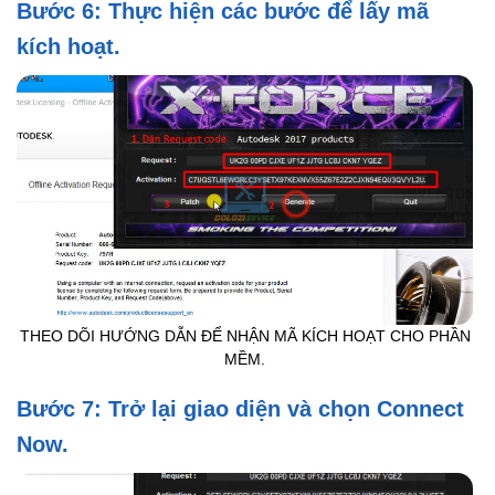
Bước 6: Thực hiện các bước để lấy mã
kích hoạt.
THEO DÕI HƯỚNG DẪN ĐỂ NHẬN MÃ KÍCH HOẠT CHO PHẦN
MỀM.
Bước 7: Trở lại giao diện và chọn Connect
Now.