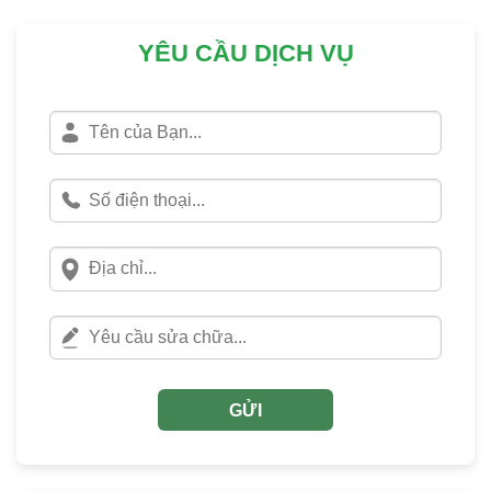
YÊU CẦU DỊCH VỤ
GỬI