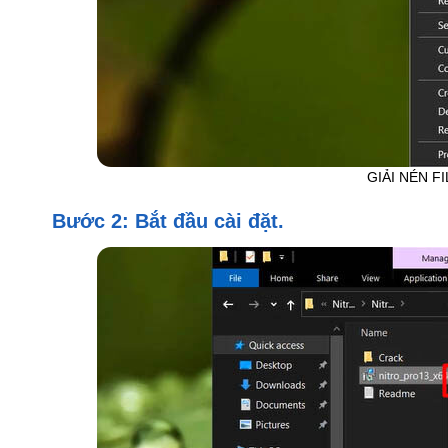
GIẢI NÉN F
Bước 2: Bắt đầu cài đặt.