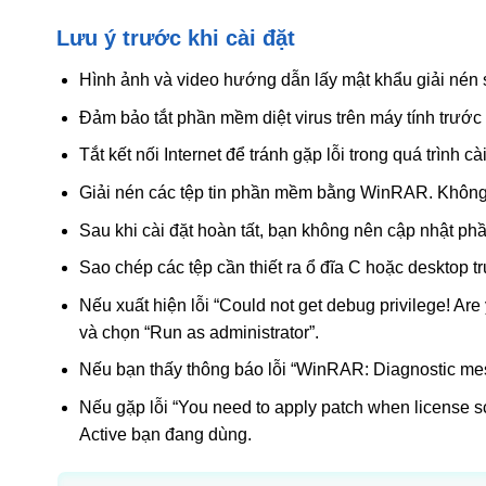
Lưu ý trước khi cài đặt
Hình ảnh và video hướng dẫn lấy mật khẩu giải nén sẽ 
Đảm bảo tắt phần mềm diệt virus trên máy tính trước k
Tắt kết nối Internet để tránh gặp lỗi trong quá trình cài
Giải nén các tệp tin phần mềm bằng WinRAR. Không t
Sau khi cài đặt hoàn tất, bạn không nên cập nhật p
Sao chép các tệp cần thiết ra ổ đĩa C hoặc desktop tr
Nếu xuất hiện lỗi “Could not get debug privilege! Ar
và chọn “Run as administrator”.
Nếu bạn thấy thông báo lỗi “WinRAR: Diagnostic mes
Nếu gặp lỗi “You need to apply patch when license s
Active bạn đang dùng.