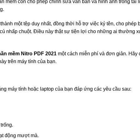
ần mềm còn cho phép chỉnh sửa văn bản và hình ảnh trong tài l
g.
hành một tệp duy nhất, đồng thời hỗ trợ việc ký tên, cho phép
cú nhấp chuột. Điều này thật sự tiện lợi cho những ai thường 
hần mềm Nitro PDF 2021
một cách miễn phí và đơn giản. Hãy 
ày trên máy tính của bạn.
ằng máy tính hoặc laptop của bạn đáp ứng các yêu cầu sau:
trống.
oạt động mượt mà.