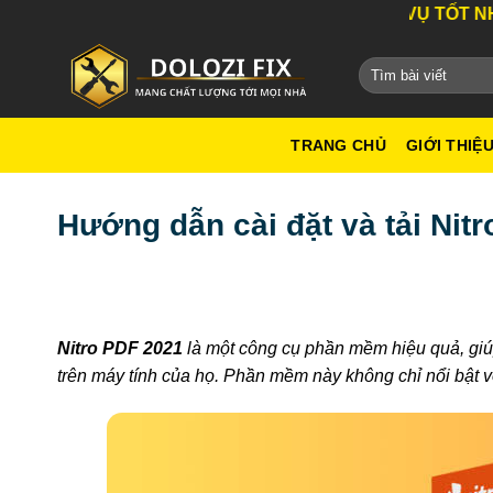
Bỏ
DỊCH VỤ TỐT NHẤT THÀN
qua
nội
dung
TRANG CHỦ
GIỚI THIỆ
Hướng dẫn cài đặt và tải Nit
Nitro PDF 2021
là một công cụ phần mềm hiệu quả, giúp
trên máy tính của họ. Phần mềm này không chỉ nổi bật v