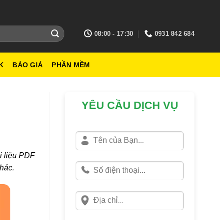
08:00 - 17:30
0931 842 684
K
BÁO GIÁ
PHẦN MỀM
YÊU CẦU DỊCH VỤ
i liệu PDF
khác.