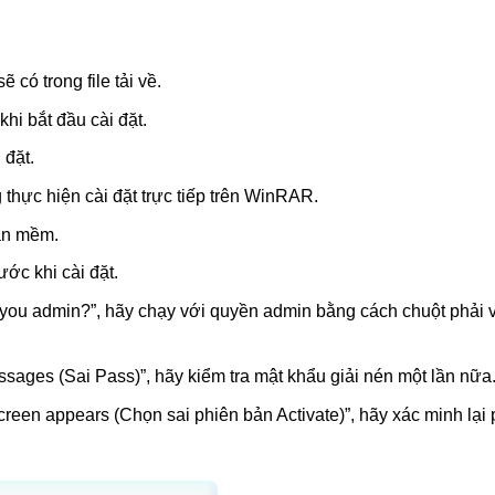
có trong file tải về.
hi bắt đầu cài đặt.
 đặt.
hực hiện cài đặt trực tiếp trên WinRAR.
hần mềm.
ước khi cài đặt.
e you admin?”, hãy chạy với quyền admin bằng cách chuột phải v
sages (Sai Pass)”, hãy kiểm tra mật khẩu giải nén một lần nữa
creen appears (Chọn sai phiên bản Activate)”, hãy xác minh lại