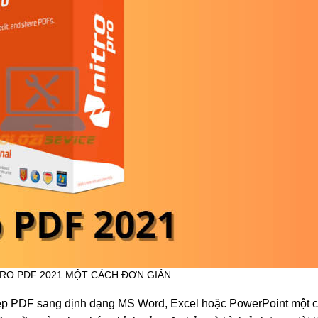
TRO PDF 2021 MỘT CÁCH ĐƠN GIẢN.
 tệp PDF sang định dạng MS Word, Excel hoặc PowerPoint một 