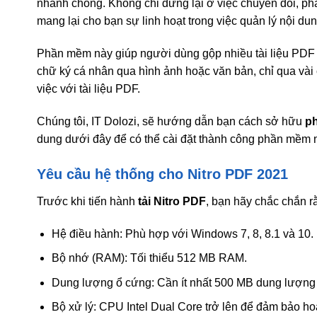
nhanh chóng. Không chỉ dừng lại ở việc chuyển đổi, ph
mang lại cho bạn sự linh hoạt trong việc quản lý nội dun
Phần mềm này giúp người dùng gộp nhiều tài liệu PDF t
chữ ký cá nhân qua hình ảnh hoặc văn bản, chỉ qua vài 
việc với tài liệu PDF.
Chúng tôi, IT Dolozi, sẽ hướng dẫn bạn cách sở hữu
p
dung dưới đây để có thể cài đặt thành công phần mềm n
Yêu cầu hệ thống cho Nitro PDF 2021
Trước khi tiến hành
tải Nitro PDF
, bạn hãy chắc chắn r
Hệ điều hành: Phù hợp với Windows 7, 8, 8.1 và 10.
Bộ nhớ (RAM): Tối thiểu 512 MB RAM.
Dung lượng ổ cứng: Cần ít nhất 500 MB dung lượng 
Bộ xử lý: CPU Intel Dual Core trở lên để đảm bảo h