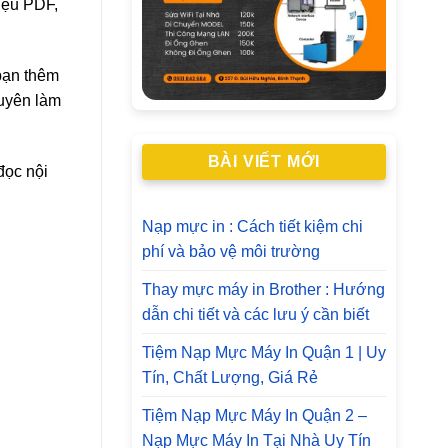
iệu PDF,
 bạn thêm
xuyên làm
BÀI VIẾT MỚI
đọc nội
Nạp mực in : Cách tiết kiệm chi
phí và bảo vệ môi trường
Thay mực máy in Brother : Hướng
dẫn chi tiết và các lưu ý cần biết
Tiệm Nạp Mực Máy In Quận 1 | Uy
Tín, Chất Lượng, Giá Rẻ
Tiệm Nạp Mực Máy In Quận 2 –
Nạp Mực Máy In Tại Nhà Uy Tín