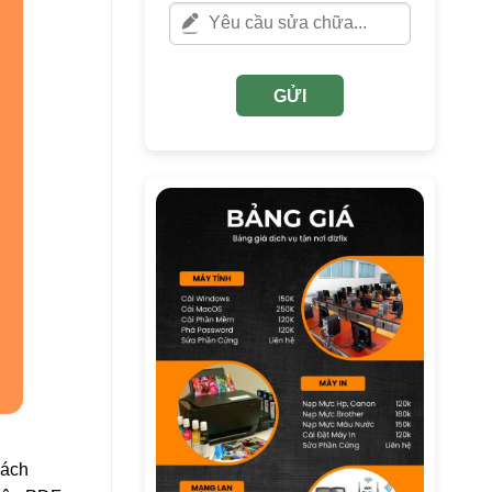
GỬI
cách