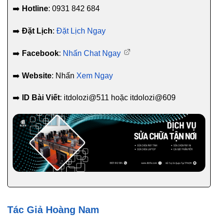
➡️
Hotline
: 0931 842 684
➡️
Đặt Lịch
:
Đặt Lịch Ngay
➡️
Facebook
:
Nhấn Chat Ngay
➡️
Website
: Nhấn
Xem Ngay
➡️
ID Bài Viết
: itdolozi@511 hoặc itdolozi@609
Tác Giả Hoàng Nam