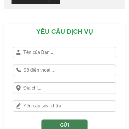
YÊU CẦU DỊCH VỤ
GỬI