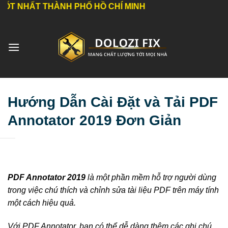
Bỏ
 THÀNH PHỐ HỒ CHÍ MINH
qua
nội
dung
Hướng Dẫn Cài Đặt và Tải PDF
Annotator 2019 Đơn Giản
PDF Annotator 2019
là một phần mềm hỗ trợ người dùng
trong việc chú thích và chỉnh sửa tài liệu PDF trên máy tính
một cách hiệu quả.
Với PDF Annotator, bạn có thể dễ dàng thêm các ghi chú,