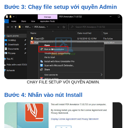
Bước 3: Chạy file setup với quyền Admin
CHẠY FILE SETUP VỚI QUYỀN ADMIN.
Bước 4: Nhấn vào nút Install