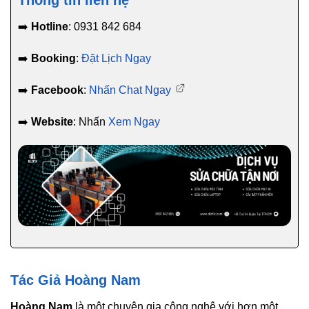
Thông tin liên hệ
➡️
Hotline
: 0931 842 684
➡️
Booking
:
Đặt Lịch Ngay
➡️
Facebook
:
Nhấn Chat Ngay
➡️
Website
: Nhấn
Xem Ngay
Tác Giả Hoàng Nam
Hoàng Nam
là một chuyên gia công nghệ với hơn một