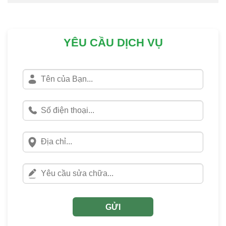
YÊU CẦU DỊCH VỤ
GỬI