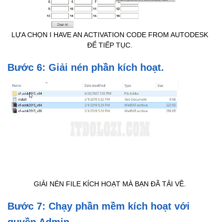
LỰA CHỌN I HAVE AN ACTIVATION CODE FROM AUTODESK
ĐỂ TIẾP TỤC.
Bước 6: Giải nén phần kích hoạt.
GIẢI NÉN FILE KÍCH HOẠT MÀ BẠN ĐÃ TẢI VỀ.
Bước 7: Chạy phần mềm kích hoạt với
quyền Admin.