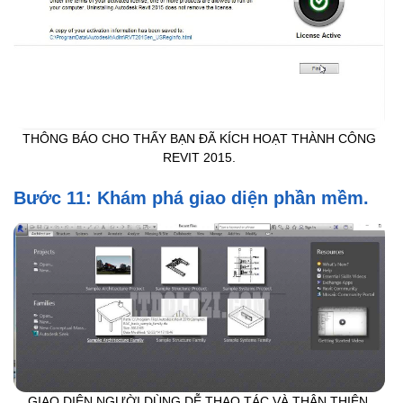
THÔNG BÁO CHO THẤY BẠN ĐÃ KÍCH HOẠT THÀNH CÔNG
REVIT 2015.
Bước 11: Khám phá giao diện phần mềm.
GIAO DIỆN NGƯỜI DÙNG DỄ THAO TÁC VÀ THÂN THIỆN.