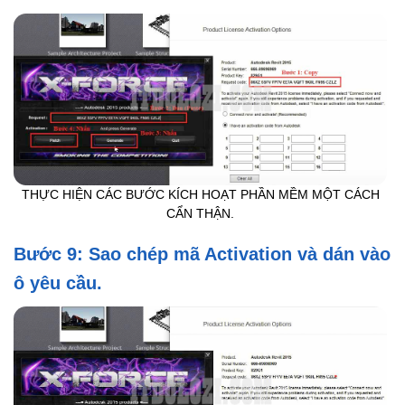
THỰC HIỆN CÁC BƯỚC KÍCH HOẠT PHẦN MỀM MỘT CÁCH
CẨN THẬN.
Bước 9: Sao chép mã Activation và dán vào
ô yêu cầu.