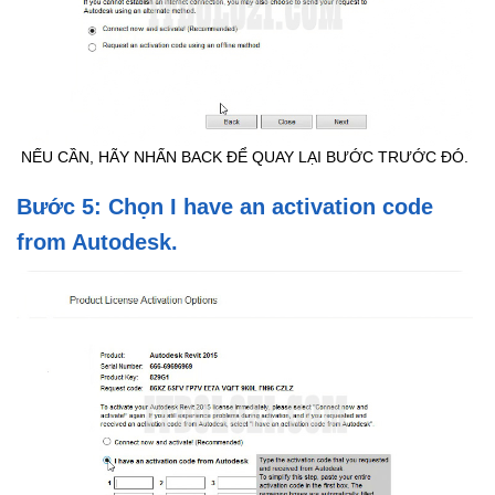
NẾU CẦN, HÃY NHẤN BACK ĐỂ QUAY LẠI BƯỚC TRƯỚC ĐÓ.
Bước 5: Chọn I have an activation code
from Autodesk.