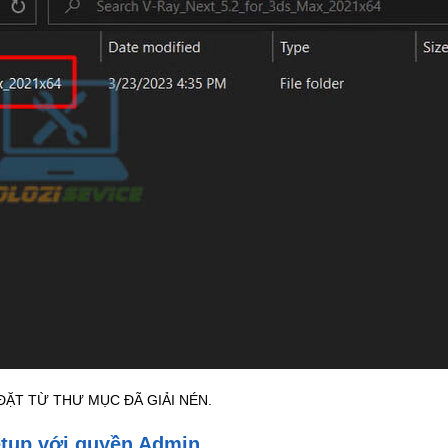
 ĐẶT TỪ THƯ MỤC ĐÃ GIẢI NÉN.
setup với quyền Admin