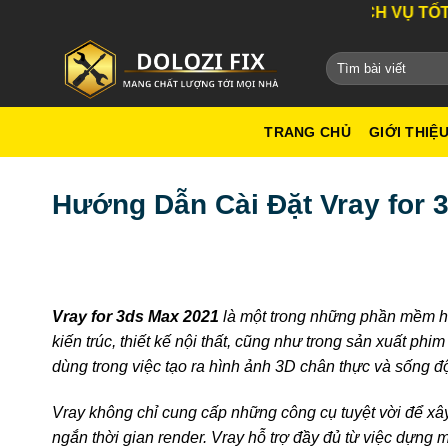
Bỏ
DỊCH VỤ TỐT NHẤT TH
qua
nội
dung
TRANG CHỦ
GIỚI THIỆ
Hướng Dẫn Cài Đặt Vray for 3
Vray for 3ds Max 2021
là một trong những phần mềm hà
kiến trúc, thiết kế nội thất, cũng như trong sản xuất p
dùng trong việc tạo ra hình ảnh 3D chân thực và sống đ
Vray không chỉ cung cấp những công cụ tuyệt vời để xây 
ngắn thời gian render. Vray hỗ trợ đầy đủ từ việc dựng m