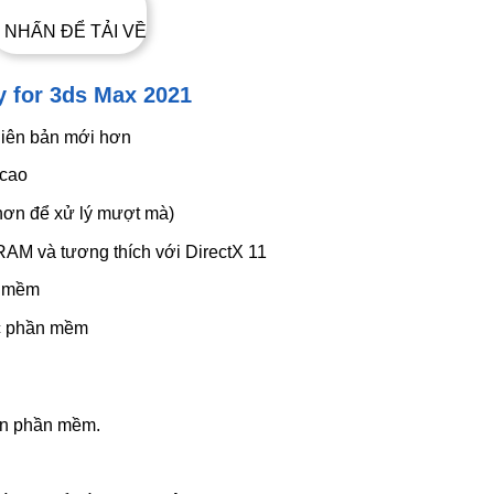
 NHẤN ĐỂ TẢI VỀ
y for 3ds Max 2021
phiên bản mới hơn
 cao
hơn để xử lý mượt mà)
RAM và tương thích với DirectX 11
n mềm
hực phần mềm
nén phần mềm.