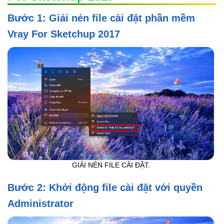
Bước 1: Giải nén file cài đặt phần mềm
Vray For Sketchup 2017
GIẢI NÉN FILE CÀI ĐẶT.
Bước 2: Khởi động file cài đặt với quyền
Administrator