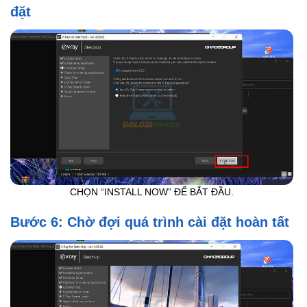
đặt
CHỌN “INSTALL NOW” ĐỂ BẮT ĐẦU.
Bước 6: Chờ đợi quá trình cài đặt hoàn tất