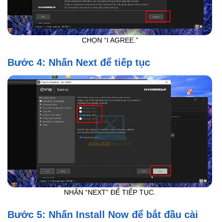
CHỌN “I AGREE.”
Bước 4: Nhấn Next để tiếp tục
NHẤN “NEXT” ĐỂ TIẾP TỤC.
Bước 5: Nhấn Install Now để bắt đầu cài