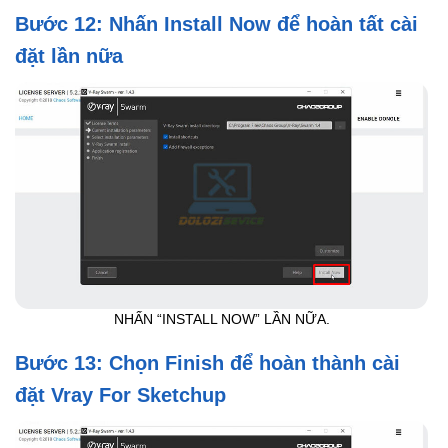
Bước 12: Nhấn Install Now để hoàn tất cài
đặt lần nữa
NHẤN “INSTALL NOW” LẦN NỮA.
Bước 13: Chọn Finish để hoàn thành cài
đặt Vray For Sketchup