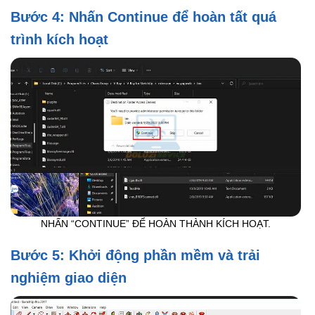
Bước 4: Nhấn Continue để hoàn tất quá
trình kích hoạt
NHẤN “CONTINUE” ĐỂ HOÀN THÀNH KÍCH HOẠT.
Bước 5: Khởi động phần mềm và trải
nghiệm giao diện