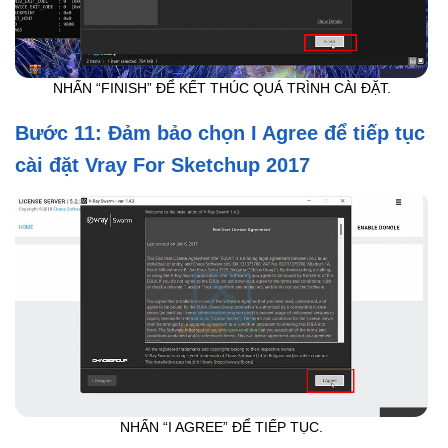
NHẤN “FINISH” ĐỂ KẾT THÚC QUÁ TRÌNH CÀI ĐẶT.
Bước 11: Đảm bảo chọn I Agree để tiếp tục
cài đặt Vray For Sketchup 2017
NHẤN “I AGREE” ĐỂ TIẾP TỤC.