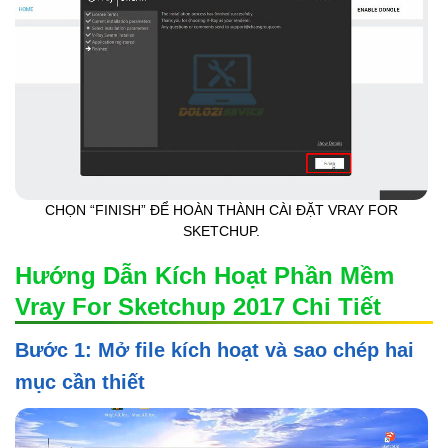
CHỌN “FINISH” ĐỂ HOÀN THÀNH CÀI ĐẶT VRAY FOR
SKETCHUP.
Hướng Dẫn Kích Hoạt Phần Mềm
Vray For Sketchup 2017 Chi Tiết
Bước 1: Mở file kích hoạt và sao chép hai
mục cần thiết