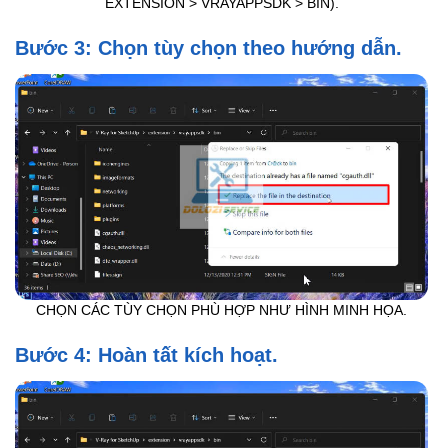
EXTENSION > VRAYAPPSDK > BIN).
Bước 3: Chọn tùy chọn theo hướng dẫn.
CHỌN CÁC TÙY CHỌN PHÙ HỢP NHƯ HÌNH MINH HỌA.
Bước 4: Hoàn tất kích hoạt.