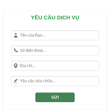
YÊU CẦU DỊCH VỤ
GỬI