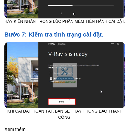
HÃY KIÊN NHẪN TRONG LÚC PHẦN MỀM TIẾN HÀNH CÀI ĐẶT.
Bước 7: Kiểm tra tình trạng cài đặt.
KHI CÀI ĐẶT HOÀN TẤT, BẠN SẼ THẤY THÔNG BÁO THÀNH
CÔNG.
Xem thêm: