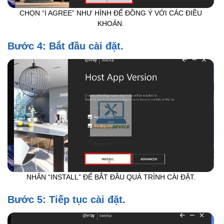
CHỌN “I AGREE” NHƯ HÌNH ĐỂ ĐỒNG Ý VỚI CÁC ĐIỀU
KHOẢN.
Bước 4: Bắt đầu cài đặt.
NHẤN “INSTALL” ĐỂ BẮT ĐẦU QUÁ TRÌNH CÀI ĐẶT.
Bước 5: Tiếp tục cài đặt.