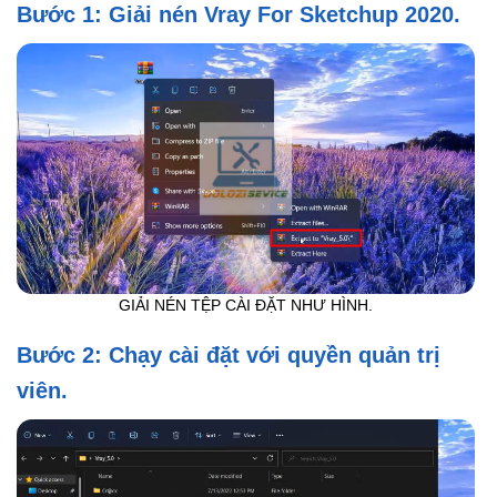
Bước 1: Giải nén Vray For Sketchup 2020.
GIẢI NÉN TỆP CÀI ĐẶT NHƯ HÌNH.
Bước 2: Chạy cài đặt với quyền quản trị
viên.