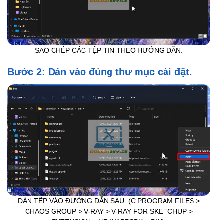
SAO CHÉP CÁC TỆP TIN THEO HƯỚNG DẪN.
Bước 2: Dán vào đúng thư mục cài đặt.
DÁN TỆP VÀO ĐƯỜNG DẪN SAU: (C:PROGRAM FILES >
CHAOS GROUP > V-RAY > V-RAY FOR SKETCHUP >