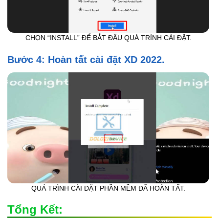
CHỌN “INSTALL” ĐỂ BẮT ĐẦU QUÁ TRÌNH CÀI ĐẶT.
Bước 4: Hoàn tất cài đặt XD 2022.
QUÁ TRÌNH CÀI ĐẶT PHẦN MỀM ĐÃ HOÀN TẤT.
Tổng Kết: