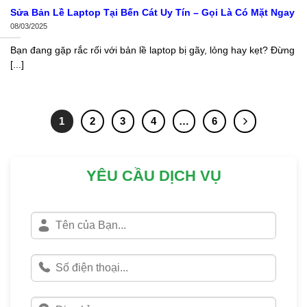
Sửa Bản Lề Laptop Tại Bến Cát Uy Tín – Gọi Là Có Mặt Ngay
08/03/2025
Bạn đang gặp rắc rối với bản lề laptop bị gãy, lỏng hay kẹt? Đừng
[...]
1
2
3
4
…
6
YÊU CẦU DỊCH VỤ