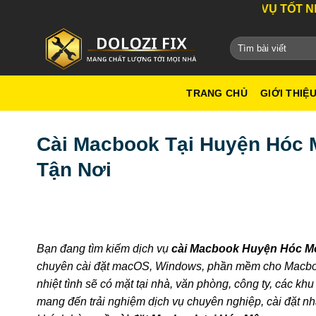
Bỏ
DỊCH VỤ TỐT NHẤT THÀNH 
qua
nội
dung
TRANG CHỦ
GIỚI THIỆ
Cài Macbook Tại Huyện Hóc 
Tận Nơi
Bạn đang tìm kiếm dịch vụ
cài Macbook Huyện Hóc M
chuyên cài đặt macOS, Windows, phần mềm cho Macbook,
nhiệt tình sẽ có mặt tại nhà, văn phòng, công ty, các kh
mang đến trải nghiệm dịch vụ chuyên nghiệp, cài đặt n