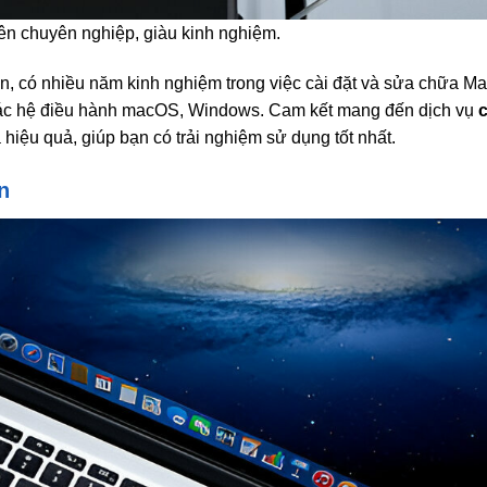
iên chuyên nghiệp, giàu kinh nghiệm.
ản, có nhiều năm kinh nghiệm trong việc cài đặt và sửa chữa M
các hệ điều hành macOS, Windows. Cam kết mang đến dịch vụ
c
hiệu quả, giúp bạn có trải nghiệm sử dụng tốt nhất.
n