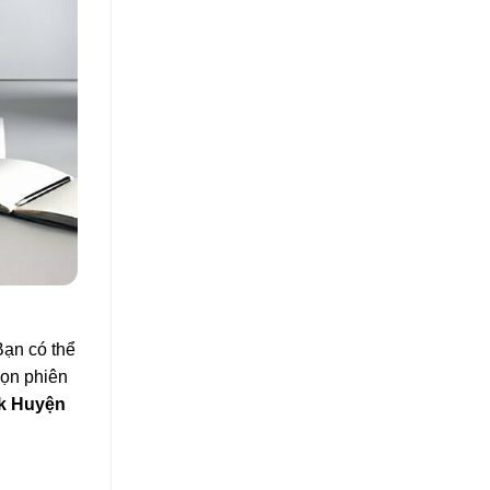
Bạn có thể
họn phiên
k Huyện