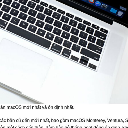
bản macOS mới nhất và ổn định nhất.
từ các bản cũ đến mới nhất, bao gồm macOS Monterey, Ventura,
hiện một cách cẩn thận, đảm bảo hệ thống hoạt động ổn định, k