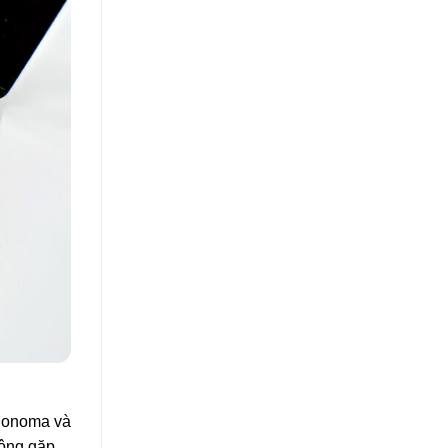
 Sonoma và
hông gặp