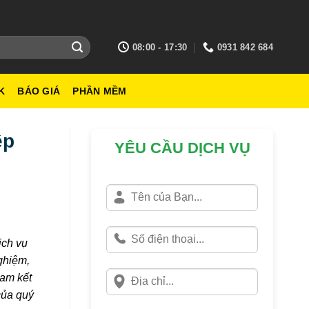
08:00 - 17:30
0931 842 684
K
BÁO GIÁ
PHẦN MỀM
ệp
YÊU CẦU DỊCH VỤ
ịch vụ
ghiệm,
cam kết
của quý