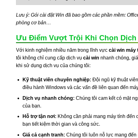
Lưu ý: Gói cài đặt Win đã bao gồm các phần mềm: Office
phòng cơ bản…
Ưu Điểm Vượt Trội Khi Chọn Dịch 
Với kinh nghiệm nhiều năm trong lĩnh vực
cài win máy 
tôi không chỉ cung cấp dịch vụ
cài win
nhanh chóng, giá 
khi sử dụng dịch vụ của chúng tôi:
Kỹ thuật viên chuyên nghiệp:
Đội ngũ kỹ thuật viê
điều hành Windows và các vấn đề liên quan đến máy 
Dịch vụ nhanh chóng:
Chúng tôi cam kết có mặt ng
của bạn.
Hỗ trợ tận nơi:
Không cần phải mang máy tính đến cử
bạn tiết kiệm thời gian và công sức.
Giá cả cạnh tranh:
Chúng tôi luôn nỗ lực mang đến