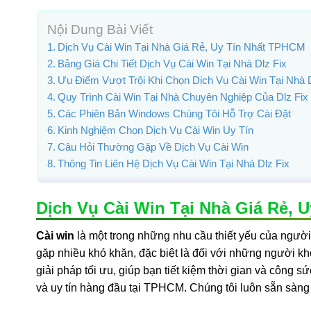
Nội Dung Bài Viết
Dịch Vụ Cài Win Tại Nhà Giá Rẻ, Uy Tín Nhất TPHCM
Bảng Giá Chi Tiết Dịch Vụ Cài Win Tại Nhà Dlz Fix
Ưu Điểm Vượt Trội Khi Chọn Dịch Vụ Cài Win Tại Nhà D
Quy Trình Cài Win Tại Nhà Chuyên Nghiệp Của Dlz Fix
Các Phiên Bản Windows Chúng Tôi Hỗ Trợ Cài Đặt
Kinh Nghiệm Chọn Dịch Vụ Cài Win Uy Tín
Câu Hỏi Thường Gặp Về Dịch Vụ Cài Win
Thông Tin Liên Hệ Dịch Vụ Cài Win Tại Nhà Dlz Fix
Dịch Vụ Cài Win Tại Nhà Giá Rẻ, 
Cài win
là một trong những nhu cầu thiết yếu của người 
gặp nhiều khó khăn, đặc biệt là đối với những người kh
giải pháp tối ưu, giúp bạn tiết kiệm thời gian và công s
và uy tín hàng đầu tại TPHCM. Chúng tôi luôn sẵn sàng 