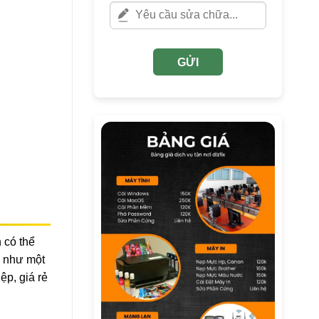
GỬI
 có thể
i như một
ệp, giá rẻ