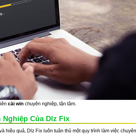
viên
cài win
chuyên nghiệp, tận tâm.
 Nghiệp Của Dlz Fix
à hiệu quả, Dlz Fix luôn tuân thủ một quy trình làm việc chuyê