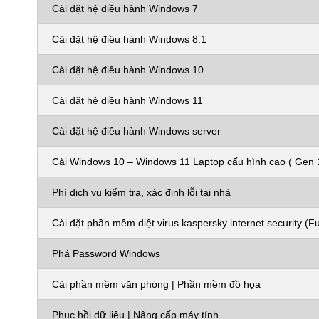
Cài đặt hệ điều hành Windows 7
Cài đặt hệ điều hành Windows 8.1
Cài đặt hệ điều hành Windows 10
Cài đặt hệ điều hành Windows 11
Cài đặt hệ điều hành Windows server
Cài Windows 10 – Windows 11 Laptop cấu hình cao ( Gen 1
Phí dịch vụ kiểm tra, xác định lỗi tại nhà
Cài đặt phần mềm diệt virus kaspersky internet security (Fu
Phá Password Windows
Cài phần mềm văn phòng | Phần mềm đồ họa
Phục hồi dữ liệu | Nâng cấp máy tính