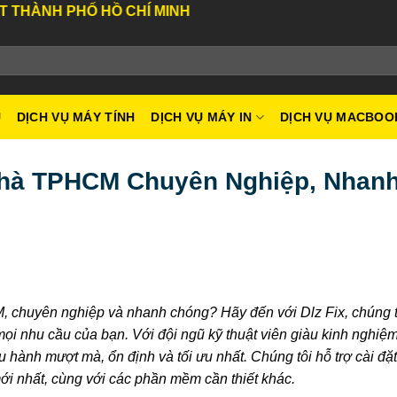
 HỒ CHÍ MINH
U
DỊCH VỤ MÁY TÍNH
DỊCH VỤ MÁY IN
DỊCH VỤ MACBOO
 Nhà TPHCM Chuyên Nghiệp, Nhan
, chuyên nghiệp và nhanh chóng? Hãy đến với Dlz Fix, chúng 
mọi nhu cầu của bạn. Với đội ngũ kỹ thuật viên giàu kinh nghiệ
 hành mượt mà, ổn định và tối ưu nhất. Chúng tôi hỗ trợ cài đặt
 nhất, cùng với các phần mềm cần thiết khác.