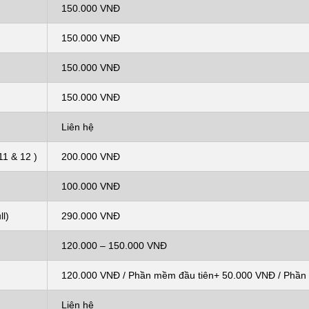
150.000 VNĐ
150.000 VNĐ
150.000 VNĐ
150.000 VNĐ
Liên hệ
1 & 12 )
200.000 VNĐ
100.000 VNĐ
ll)
290.000 VNĐ
120.000 – 150.000 VNĐ
120.000 VNĐ / Phần mềm đầu tiên+ 50.000 VNĐ / Phần
Liên hệ