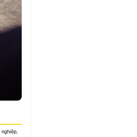
n nghiệp,