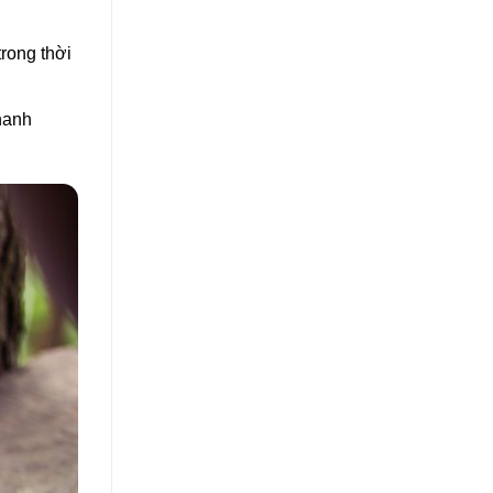
rong thời
hanh