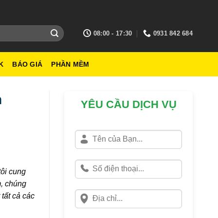
08:00 - 17:30
0931 842 684
K
BÁO GIÁ
PHẦN MỀM
h
YÊU CẦU DỊCH VỤ
tôi cung
m, chúng
 tất cả các