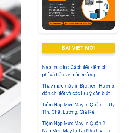
BÀI VIẾT MỚI
Nạp mực in : Cách tiết kiệm chi
phí và bảo vệ môi trường
Thay mực máy in Brother : Hướng
dẫn chi tiết và các lưu ý cần biết
Tiệm Nạp Mực Máy In Quận 1 | Uy
Tín, Chất Lượng, Giá Rẻ
Tiệm Nạp Mực Máy In Quận 2 –
Nạp Mực Máy In Tại Nhà Uy Tín