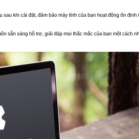
 sau khi cài đặt, đảm bảo máy tính của bạn hoạt động ổn định t
luôn sẵn sàng hỗ trợ, giải đáp mọi thắc mắc của bạn một cách n