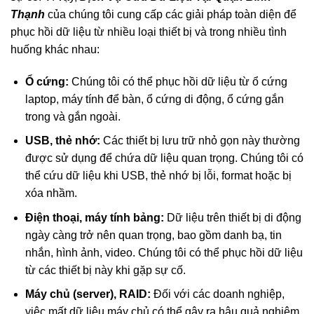
Thạnh
của chúng tôi cung cấp các giải pháp toàn diện để
phục hồi dữ liệu từ nhiều loại thiết bị và trong nhiều tình
huống khác nhau:
Ổ cứng:
Chúng tôi có thể phục hồi dữ liệu từ ổ cứng
laptop, máy tính để bàn, ổ cứng di động, ổ cứng gắn
trong và gắn ngoài.
USB, thẻ nhớ:
Các thiết bị lưu trữ nhỏ gọn này thường
được sử dụng để chứa dữ liệu quan trọng. Chúng tôi có
thể cứu dữ liệu khi USB, thẻ nhớ bị lỗi, format hoặc bị
xóa nhầm.
Điện thoại, máy tính bảng:
Dữ liệu trên thiết bị di động
ngày càng trở nên quan trọng, bao gồm danh bạ, tin
nhắn, hình ảnh, video. Chúng tôi có thể phục hồi dữ liệu
từ các thiết bị này khi gặp sự cố.
Máy chủ (server), RAID:
Đối với các doanh nghiệp,
việc mất dữ liệu máy chủ có thể gây ra hậu quả nghiêm