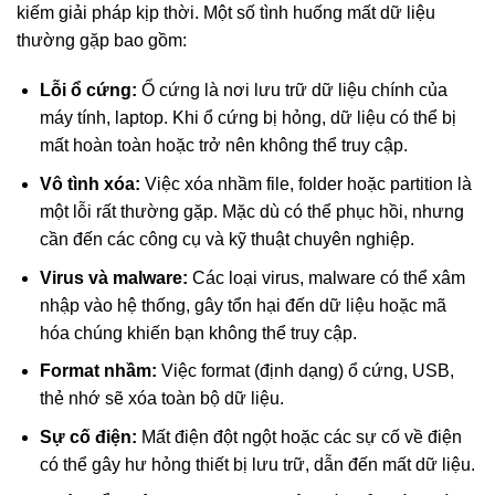
kiếm giải pháp kịp thời. Một số tình huống mất dữ liệu
thường gặp bao gồm:
Lỗi ổ cứng:
Ổ cứng là nơi lưu trữ dữ liệu chính của
máy tính, laptop. Khi ổ cứng bị hỏng, dữ liệu có thể bị
mất hoàn toàn hoặc trở nên không thể truy cập.
Vô tình xóa:
Việc xóa nhầm file, folder hoặc partition là
một lỗi rất thường gặp. Mặc dù có thể phục hồi, nhưng
cần đến các công cụ và kỹ thuật chuyên nghiệp.
Virus và malware:
Các loại virus, malware có thể xâm
nhập vào hệ thống, gây tổn hại đến dữ liệu hoặc mã
hóa chúng khiến bạn không thể truy cập.
Format nhầm:
Việc format (định dạng) ổ cứng, USB,
thẻ nhớ sẽ xóa toàn bộ dữ liệu.
Sự cố điện:
Mất điện đột ngột hoặc các sự cố về điện
có thể gây hư hỏng thiết bị lưu trữ, dẫn đến mất dữ liệu.