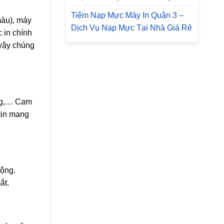
Tiệm Nạp Mực Máy In Quận 3 –
màu), máy
Dịch Vụ Nạp Mực Tại Nhà Giá Rẻ
 in chính
 vậy chúng
ung,… Cam
 tin mang
động.
ắt.