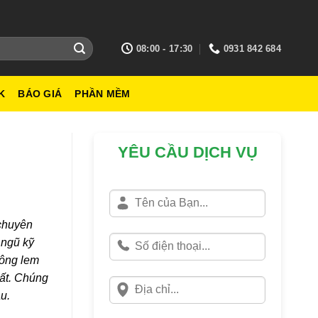
08:00 - 17:30
0931 842 684
K
BÁO GIÁ
PHẦN MỀM
YÊU CẦU DỊCH VỤ
 chuyên
 ngũ kỹ
hông lem
hất. Chúng
u.