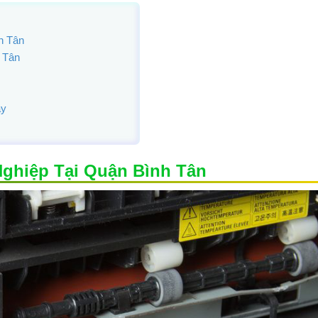
h Tân
 Tân
ay
ghiệp Tại Quận Bình Tân