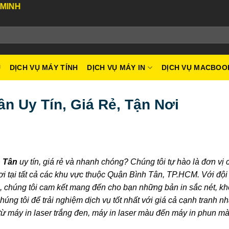
U
DỊCH VỤ MÁY TÍNH
DỊCH VỤ MÁY IN
DỊCH VỤ MACBOO
n Uy Tín, Giá Rẻ, Tận Nơi
 Tân
uy tín, giá rẻ và nhanh chóng? Chúng tôi tự hào là đơn vị
i tại tất cả các khu vực thuộc Quận Bình Tân, TP.HCM. Với đội
g, chúng tôi cam kết mang đến cho bạn những bản in sắc nét, k
úng tôi để trải nghiệm dịch vụ tốt nhất với giá cả cạnh tranh n
 từ máy in laser trắng đen, máy in laser màu đến máy in phun mà