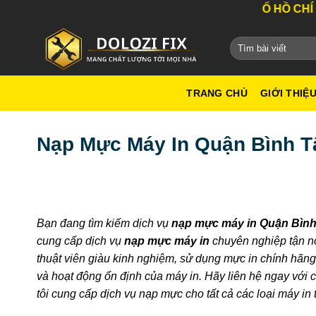
Bỏ
DỊCH VỤ TỐT NHẤT THÀNH PHỐ HỒ CHÍ MINH
qua
nội
dung
TRANG CHỦ
GIỚI THIỆ
Nạp Mực Máy In Quận Bình Tâ
Bạn đang tìm kiếm dịch vụ
nạp mực máy in Quận Bình
cung cấp dịch vụ
nạp mực máy in
chuyên nghiệp tận nơ
thuật viên giàu kinh nghiệm, sử dụng mực in chính hãn
và hoạt động ổn định của máy in. Hãy liên hệ ngay với ch
tôi cung cấp dịch vụ nạp mực cho tất cả các loại máy in