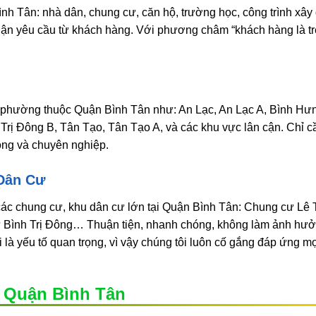
Bình Tân: nhà dân, chung cư, căn hộ, trường học, công trình xây
ận yêu cầu từ khách hàng. Với phương châm “khách hàng là trê
ác phường thuộc Quận Bình Tân như: An Lạc, An Lạc A, Bình Hư
Trị Đông B, Tân Tạo, Tân Tạo A, và các khu vực lân cận. Chỉ cầ
óng và chuyên nghiệp.
Dân Cư
 các chung cư, khu dân cư lớn tại Quận Bình Tân: Chung cư Lê
ư Bình Trị Đông… Thuận tiện, nhanh chóng, không làm ảnh hư
i là yếu tố quan trọng, vì vậy chúng tôi luôn cố gắng đáp ứng m
 Quận Bình Tân