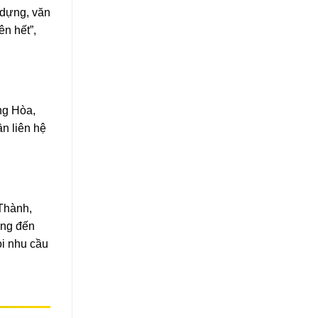
 dựng, văn
n hết”,
ng Hòa,
n liên hệ
 Thành,
ởng đến
ọi nhu cầu