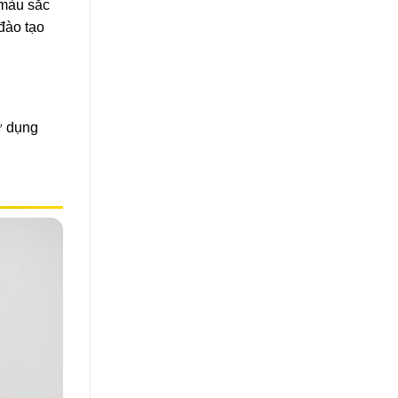
 màu sắc
đào tạo
ử dụng