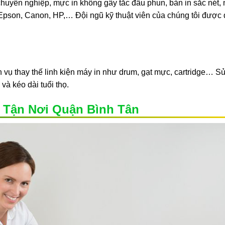
uyên nghiệp, mực in không gây tắc đầu phun, bản in sắc nét,
pson, Canon, HP,… Đội ngũ kỹ thuật viên của chúng tôi được 
 vụ thay thế linh kiện máy in như drum, gạt mực, cartridge… S
và kéo dài tuổi thọ.
 Tận Nơi Quận Bình Tân