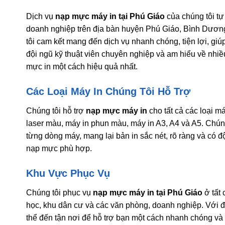
Dịch vụ
nạp mực máy in tại Phú Giáo
của chúng tôi tự
doanh nghiệp trên địa bàn huyện Phú Giáo, Bình Dương. 
tôi cam kết mang đến dịch vụ nhanh chóng, tiện lợi, giú
đội ngũ kỹ thuật viên chuyên nghiệp và am hiểu về nhiề
mực in một cách hiệu quả nhất.
Các Loại Máy In Chúng Tôi Hỗ Trợ
Chúng tôi hỗ trợ
nạp mực máy in
cho tất cả các loại má
laser màu, máy in phun màu, máy in A3, A4 và A5. Chún
từng dòng máy, mang lại bản in sắc nét, rõ ràng và có đ
nạp mực phù hợp.
Khu Vực Phục Vụ
Chúng tôi phục vụ
nạp mực máy in tại Phú Giáo
ở tất 
học, khu dân cư và các văn phòng, doanh nghiệp. Với độ
thể đến tận nơi để hỗ trợ bạn một cách nhanh chóng và 