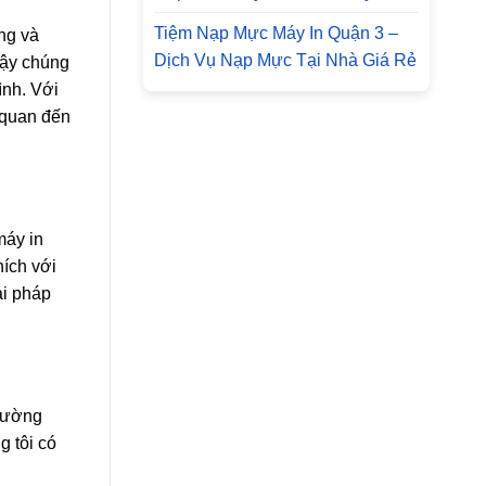
Tiệm Nạp Mực Máy In Quận 3 –
ng và
Dịch Vụ Nạp Mực Tại Nhà Giá Rẻ
vậy chúng
ình. Với
n quan đến
máy in
hích với
ải pháp
trường
g tôi có