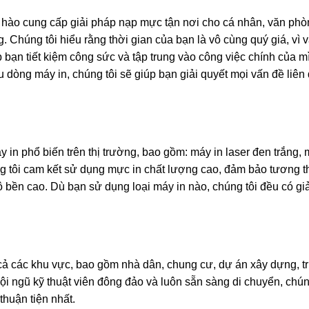
 hào cung cấp giải pháp nạp mực tận nơi cho cá nhân, văn phò
Chúng tôi hiểu rằng thời gian của bạn là vô cùng quý giá, vì 
p bạn tiết kiệm công sức và tập trung vào công việc chính của m
u dòng máy in, chúng tôi sẽ giúp bạn giải quyết mọi vấn đề liê
y in phổ biến trên thị trường, bao gồm: máy in laser đen trắng, 
g tôi cam kết sử dụng mực in chất lượng cao, đảm bảo tương t
ộ bền cao. Dù bạn sử dụng loại máy in nào, chúng tôi đều có gi
cả các khu vực, bao gồm nhà dân, chung cư, dự án xây dựng, 
i ngũ kỹ thuật viên đông đảo và luôn sẵn sàng di chuyển, chún
thuận tiện nhất.