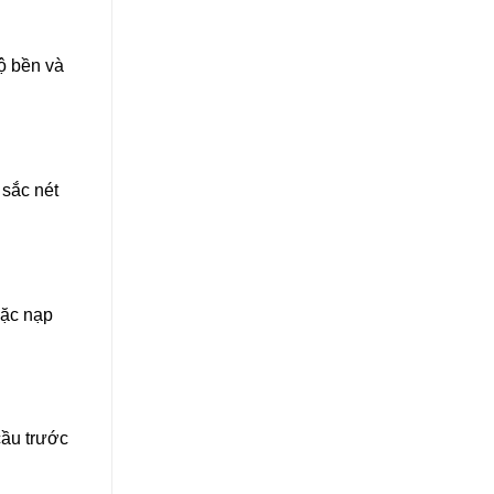
ộ bền và
 sắc nét
oặc nạp
cầu trước