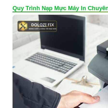
Quy Trình Nạp Mực Máy In Chuyê