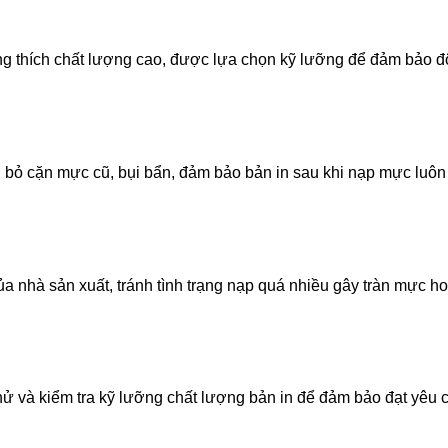
g thích chất lượng cao, được lựa chọn kỹ lưỡng để đảm bảo đ
i bỏ cặn mực cũ, bụi bẩn, đảm bảo bản in sau khi nạp mực luôn
 nhà sản xuất, tránh tình trạng nạp quá nhiều gây tràn mực h
thử và kiểm tra kỹ lưỡng chất lượng bản in để đảm bảo đạt yêu 