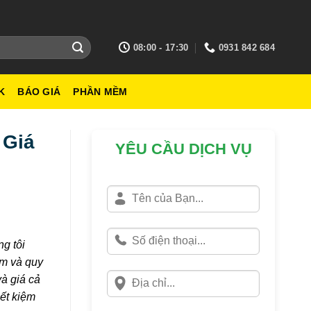
08:00 - 17:30
0931 842 684
K
BÁO GIÁ
PHẦN MỀM
 Giá
YÊU CẦU DỊCH VỤ
g tôi
ệm và quy
và giá cả
iết kiệm