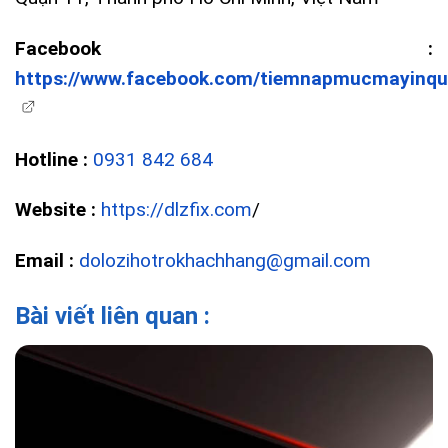
Facebook :
https://www.facebook.com/tiemnapmucmayinqua
Hotline :
0931 842 684
Website :
https://dlzfix.com
/
Email :
dolozihotrokhachhang@gmail.com
Bài viết liên quan :