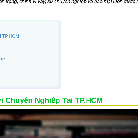
an trọng, chính vì vậy, sự chuyên nghiệp và bảo mật luôn được đ
ại TP.HCM
ôi?
i Chuyên Nghiệp Tại TP.HCM