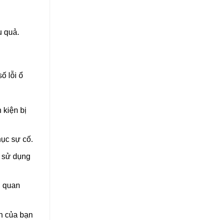
u quả.
ố lỗi ổ
 kiện bị
hục sự cố.
ẽ sử dụng
u quan
nh của bạn