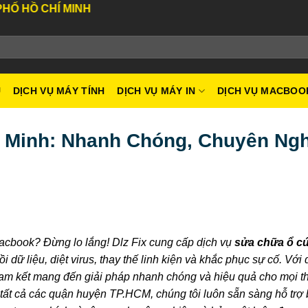
NH
U
DỊCH VỤ MÁY TÍNH
DỊCH VỤ MÁY IN
DỊCH VỤ MACBOO
 Minh: Nhanh Chóng, Chuyên Ngh
Macbook? Đừng lo lắng! Dlz Fix cung cấp dịch vụ
sửa chữa ổ c
 dữ liệu, diệt virus, thay thế linh kiện và khắc phục sự cố. Với 
cam kết mang đến giải pháp nhanh chóng và hiệu quả cho mọi th
 tất cả các quận huyện TP.HCM, chúng tôi luôn sẵn sàng hỗ trợ 