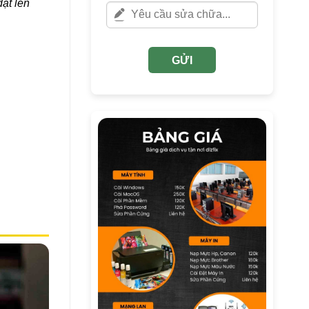
ặt lên
GỬI