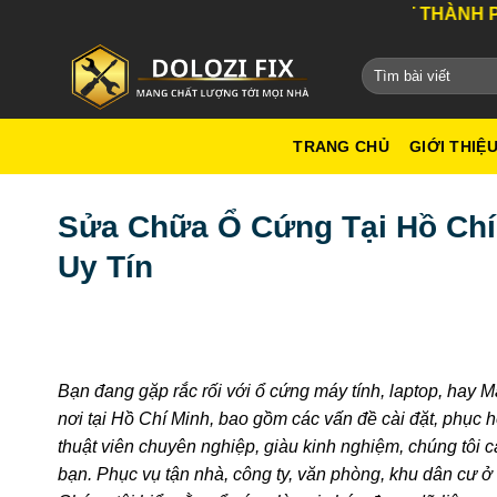
Bỏ
DỊCH VỤ TỐT NHẤT THÀNH PHỐ HỒ CHÍ MI
qua
nội
dung
TRANG CHỦ
GIỚI THIỆ
Sửa Chữa Ổ Cứng Tại Hồ Chí
Uy Tín
Bạn đang gặp rắc rối với ổ cứng máy tính, laptop, hay 
nơi tại Hồ Chí Minh, bao gồm các vấn đề cài đặt, phục hồi
thuật viên chuyên nghiệp, giàu kinh nghiệm, chúng tôi 
bạn. Phục vụ tận nhà, công ty, văn phòng, khu dân cư ở