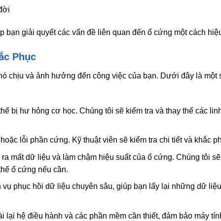
đời
úp bạn giải quyết các vấn đề liên quan đến ổ cứng một cách hiệ
ắc Phục
hó chịu và ảnh hưởng đến công việc của bạn. Dưới đây là một s
ể bị hư hỏng cơ học. Chúng tôi sẽ kiểm tra và thay thế các linh
r hoặc lỗi phần cứng. Kỹ thuật viên sẽ kiểm tra chi tiết và khắc p
 ra mất dữ liệu và làm chậm hiệu suất của ổ cứng. Chúng tôi s
hế ổ cứng nếu cần.
 vụ phục hồi dữ liệu chuyên sâu, giúp bạn lấy lại những dữ liệ
cài lại hệ điều hành và các phần mềm cần thiết, đảm bảo máy tí