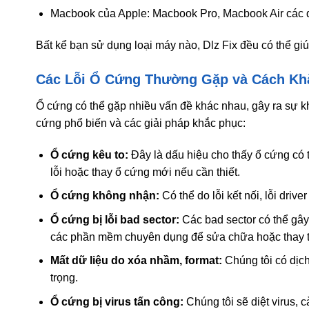
Macbook của Apple: Macbook Pro, Macbook Air các 
Bất kể bạn sử dụng loại máy nào, Dlz Fix đều có thể gi
Các Lỗi Ổ Cứng Thường Gặp và Cách Kh
Ổ cứng có thể gặp nhiều vấn đề khác nhau, gây ra sự k
cứng phổ biến và các giải pháp khắc phục:
Ổ cứng kêu to:
Đây là dấu hiệu cho thấy ổ cứng có th
lỗi hoặc thay ổ cứng mới nếu cần thiết.
Ổ cứng không nhận:
Có thể do lỗi kết nối, lỗi drive
Ổ cứng bị lỗi bad sector:
Các bad sector có thể gây
các phần mềm chuyên dụng để sửa chữa hoặc thay t
Mất dữ liệu do xóa nhầm, format:
Chúng tôi có dịch
trọng.
Ổ cứng bị virus tấn công:
Chúng tôi sẽ diệt virus, 