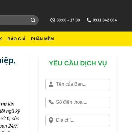
08:00 - 17:30
0931 842 684
K
BÁO GIÁ
PHẦN MỀM
iệp,
YÊU CẦU DỊCH VỤ
ứng
tận
đội ngũ kỹ
iết bị của
bạn 24/7.