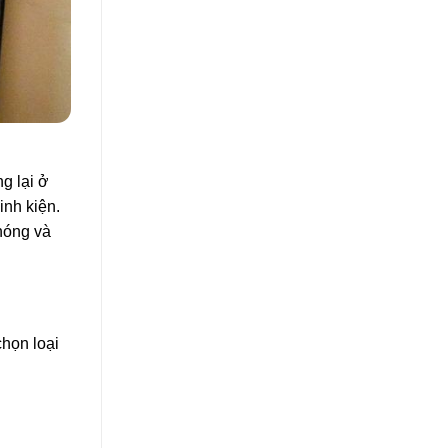
g lại ở
inh kiện.
chóng và
chọn loại