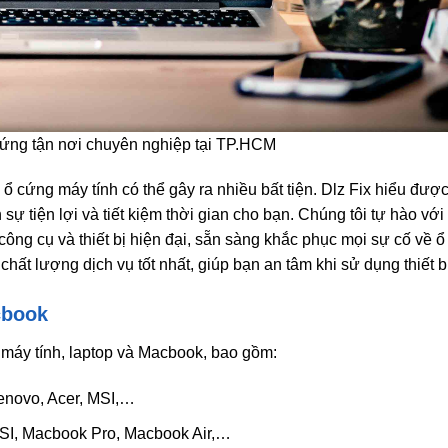
cứng tận nơi chuyên nghiệp tại TP.HCM
ổ cứng máy tính có thể gây ra nhiều bất tiện. Dlz Fix hiểu đượ
sự tiện lợi và tiết kiệm thời gian cho bạn. Chúng tôi tự hào với
 công cụ và thiết bị hiện đại, sẵn sàng khắc phục mọi sự cố về 
ất lượng dịch vụ tốt nhất, giúp bạn an tâm khi sử dụng thiết bị
cbook
 máy tính, laptop và Macbook, bao gồm:
Lenovo, Acer, MSI,…
MSI, Macbook Pro, Macbook Air,…