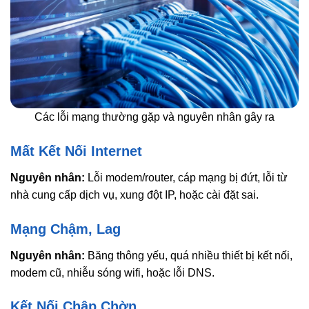
Các lỗi mạng thường gặp và nguyên nhân gây ra
Mất Kết Nối Internet
Nguyên nhân:
Lỗi modem/router, cáp mạng bị đứt, lỗi từ
nhà cung cấp dịch vụ, xung đột IP, hoặc cài đặt sai.
Mạng Chậm, Lag
Nguyên nhân:
Băng thông yếu, quá nhiều thiết bị kết nối,
modem cũ, nhiễu sóng wifi, hoặc lỗi DNS.
Kết Nối Chập Chờn