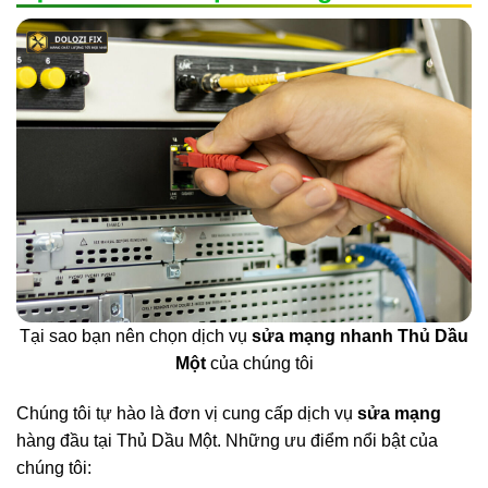
Tại sao bạn nên chọn dịch vụ
sửa mạng nhanh Thủ Dầu
Một
của chúng tôi
Chúng tôi tự hào là đơn vị cung cấp dịch vụ
sửa mạng
hàng đầu tại Thủ Dầu Một. Những ưu điểm nổi bật của
chúng tôi: