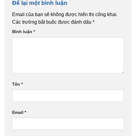
Để lại một bình luận
Email của bạn sẽ không được hiển thị công khai.
Các trường bắt buộc được đánh dấu
*
Bình luận
*
Tên
*
Email
*