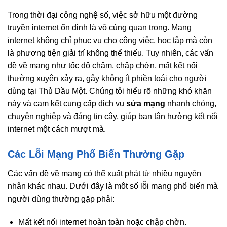
Trong thời đại công nghệ số, việc sở hữu một đường
truyền internet ổn định là vô cùng quan trọng. Mạng
internet không chỉ phục vụ cho công việc, học tập mà còn
là phương tiện giải trí không thể thiếu. Tuy nhiên, các vấn
đề về mạng như tốc độ chậm, chập chờn, mất kết nối
thường xuyên xảy ra, gây không ít phiền toái cho người
dùng tại Thủ Dầu Một. Chúng tôi hiểu rõ những khó khăn
này và cam kết cung cấp dịch vụ
sửa mạng
nhanh chóng,
chuyên nghiệp và đáng tin cậy, giúp bạn tận hưởng kết nối
internet một cách mượt mà.
Các Lỗi Mạng Phổ Biến Thường Gặp
Các vấn đề về mạng có thể xuất phát từ nhiều nguyên
nhân khác nhau. Dưới đây là một số lỗi mạng phổ biến mà
người dùng thường gặp phải:
Mất kết nối internet hoàn toàn hoặc chập chờn.