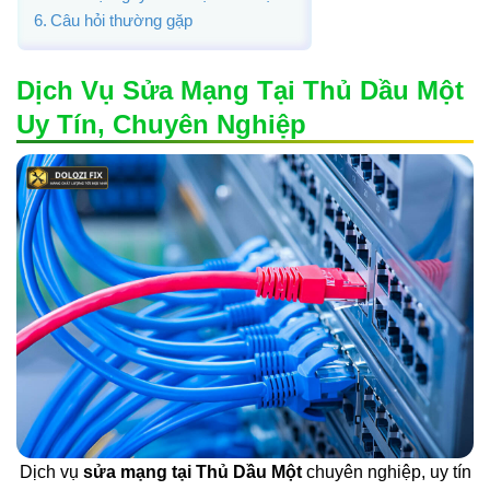
Câu hỏi thường gặp
Dịch Vụ Sửa Mạng Tại Thủ Dầu Một
Uy Tín, Chuyên Nghiệp
Dịch vụ
sửa mạng tại Thủ Dầu Một
chuyên nghiệp, uy tín