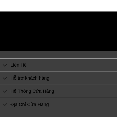
Liên Hệ
Hỗ trợ khách hàng
Hệ Thống Cửa Hàng
Địa Chỉ Cửa Hàng