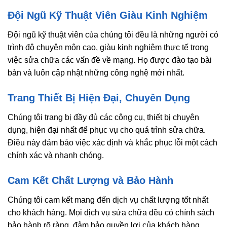
Đội Ngũ Kỹ Thuật Viên Giàu Kinh Nghiệm
Đội ngũ kỹ thuật viên của chúng tôi đều là những người có
trình độ chuyên môn cao, giàu kinh nghiệm thực tế trong
việc sửa chữa các vấn đề về mạng. Họ được đào tạo bài
bản và luôn cập nhật những công nghệ mới nhất.
Trang Thiết Bị Hiện Đại, Chuyên Dụng
Chúng tôi trang bị đầy đủ các công cụ, thiết bị chuyên
dụng, hiện đại nhất để phục vụ cho quá trình sửa chữa.
Điều này đảm bảo việc xác định và khắc phục lỗi một cách
chính xác và nhanh chóng.
Cam Kết Chất Lượng và Bảo Hành
Chúng tôi cam kết mang đến dịch vụ chất lượng tốt nhất
cho khách hàng. Mọi dịch vụ sửa chữa đều có chính sách
bảo hành rõ ràng, đảm bảo quyền lợi của khách hàng.