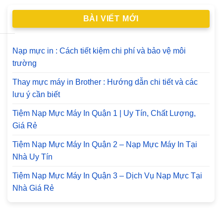
BÀI VIẾT MỚI
Nạp mực in : Cách tiết kiệm chi phí và bảo vệ môi
trường
Thay mực máy in Brother : Hướng dẫn chi tiết và các
lưu ý cần biết
Tiệm Nạp Mực Máy In Quận 1 | Uy Tín, Chất Lượng,
Giá Rẻ
Tiệm Nạp Mực Máy In Quận 2 – Nạp Mực Máy In Tại
Nhà Uy Tín
Tiệm Nạp Mực Máy In Quận 3 – Dịch Vụ Nạp Mực Tại
Nhà Giá Rẻ