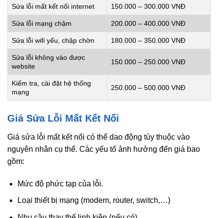
Sửa lỗi mất kết nối internet
150.000 – 300.000 VNĐ
Sửa lỗi mạng chậm
200.000 – 400.000 VNĐ
Sửa lỗi wifi yếu, chập chờn
180.000 – 350.000 VNĐ
Sửa lỗi không vào được
150.000 – 250.000 VNĐ
website
Kiểm tra, cài đặt hệ thống
250.000 – 500.000 VNĐ
mạng
Giá Sửa Lỗi Mất Kết Nối
Giá sửa lỗi mất kết nối có thể dao động tùy thuộc vào
nguyên nhân cụ thể. Các yếu tố ảnh hưởng đến giá bao
gồm:
Mức độ phức tạp của lỗi.
Loại thiết bị mạng (modem, router, switch,…)
Nhu cầu thay thế linh kiện (nếu có)