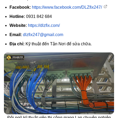
Facebook:
https://www.facebook.com/DLZfix247/
Hotline:
0931 842 684
Website:
https://dlzfix.com/
Email:
dlzfix247@gmail.com
Địa chỉ:
Kỹ thuật đến Tận Nơi để sửa chữa.
Đội ngũ kỹ thuật viên thi công mạng Lan chuyên nghiệp