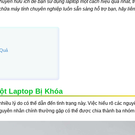
 khuyên hữu ích để bạn sử dụng laptop một cách hiệu quả nhất, 
 chữa máy tính chuyên nghiệp luôn sẵn sàng hỗ trợ bạn, hãy liê
 Quả
ột Laptop Bị Khóa
 nhiều lý do có thể dẫn đến tình trạng này. Việc hiểu rõ các ngu
guyên nhân chính thường gặp có thể được chia thành ba nhóm 