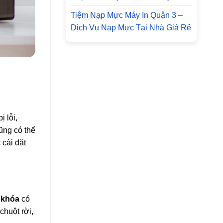
Tiệm Nạp Mực Máy In Quận 3 –
Dịch Vụ Nạp Mực Tại Nhà Giá Rẻ
ị lỗi,
ũng có thể
 cài đặt
 khóa
có
chuột rời,