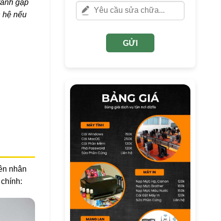
tránh gặp
n hệ nếu
GỬI
yên nhân
chính: