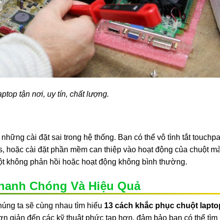
ptop tận nơi, uy tín, chất lượng.
những cài đặt sai trong hệ thống. Bạn có thể vô tình tắt touchpa
ngs, hoặc cài đặt phần mềm can thiệp vào hoạt động của chuột m
uột không phản hồi hoặc hoạt động không bình thường.
hanh Chóng Và Hiệu Quả
húng ta sẽ cùng nhau tìm hiểu
13 cách khắc phục chuột lapto
 giản đến các kỹ thuật phức tạp hơn, đảm bảo bạn có thể tìm r