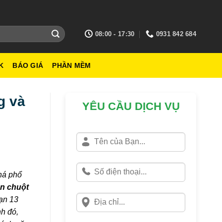
08:00 - 17:30
0931 842 684
K
BÁO GIÁ
PHẦN MỀM
g và
YÊU CẦU DỊCH VỤ
khá phổ
n chuột
ạn 13
nh đó,