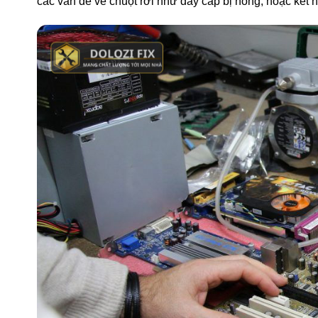
các vấn đề về chuột rời như dây cáp bị hỏng, hoặc kết 