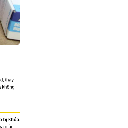
d, thay
à không
p bị khóa
.
a giải