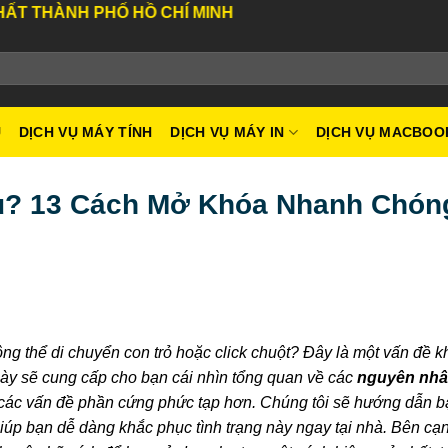
 HỒ CHÍ MINH
U
DỊCH VỤ MÁY TÍNH
DỊCH VỤ MÁY IN
DỊCH VỤ MACBOO
u? 13 Cách Mở Khóa Nhanh Chón
ông thể di chuyển con trỏ hoặc click chuột? Đây là một vấn đề 
 này sẽ cung cấp cho bạn cái nhìn tổng quan về các
nguyên nhâ
 các vấn đề phần cứng phức tạp hơn. Chúng tôi sẽ hướng dẫn b
iúp bạn dễ dàng khắc phục tình trạng này ngay tại nhà. Bên cạ