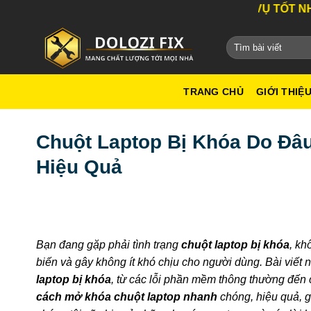
Bỏ
DỊCH VỤ TỐT NHẤT THÀNH PHỐ
qua
nội
dung
TRANG CHỦ
GIỚI THIỆ
Chuột Laptop Bị Khóa Do Đâ
Hiệu Quả
Bạn đang gặp phải tình trạng
chuột laptop bị khóa
, kh
biến và gây không ít khó chịu cho người dùng. Bài viết
laptop bị khóa
, từ các lỗi phần mềm thông thường đến
cách mở khóa chuột laptop nhanh
chóng, hiệu quả, g