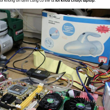
nối không ổn định cũng có thể là
lỗi khóa chuột laptop
.