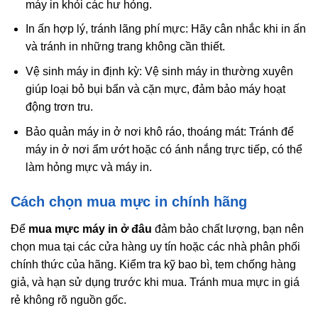
máy in khỏi các hư hỏng.
In ấn hợp lý, tránh lãng phí mực: Hãy cân nhắc khi in ấn
và tránh in những trang không cần thiết.
Vệ sinh máy in định kỳ: Vệ sinh máy in thường xuyên
giúp loại bỏ bụi bẩn và cặn mực, đảm bảo máy hoạt
động trơn tru.
Bảo quản máy in ở nơi khô ráo, thoáng mát: Tránh để
máy in ở nơi ẩm ướt hoặc có ánh nắng trực tiếp, có thể
làm hỏng mực và máy in.
Cách chọn mua mực in chính hãng
Để
mua mực máy in ở đâu
đảm bảo chất lượng, bạn nên
chọn mua tại các cửa hàng uy tín hoặc các nhà phân phối
chính thức của hãng. Kiểm tra kỹ bao bì, tem chống hàng
giả, và hạn sử dụng trước khi mua. Tránh mua mực in giá
rẻ không rõ nguồn gốc.