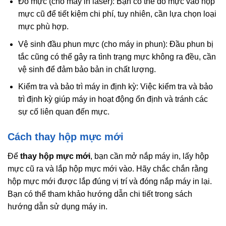
Đổ mực (cho máy in laser): Bạn có thể đổ mực vào hộp
mực cũ để tiết kiệm chi phí, tuy nhiên, cần lựa chọn loại
mực phù hợp.
Vệ sinh đầu phun mực (cho máy in phun): Đầu phun bị
tắc cũng có thể gây ra tình trạng mực không ra đều, cần
vệ sinh để đảm bảo bản in chất lượng.
Kiểm tra và bảo trì máy in định kỳ: Việc kiểm tra và bảo
trì định kỳ giúp máy in hoạt động ổn định và tránh các
sự cố liên quan đến mực.
Cách thay hộp mực mới
Để
thay hộp mực mới
, bạn cần mở nắp máy in, lấy hộp
mực cũ ra và lắp hộp mực mới vào. Hãy chắc chắn rằng
hộp mực mới được lắp đúng vị trí và đóng nắp máy in lại.
Bạn có thể tham khảo hướng dẫn chi tiết trong sách
hướng dẫn sử dụng máy in.