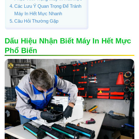
Các Lưu Ý Quan Trọng Để Tránh
Máy In Hết Mực Nhanh
Câu Hỏi Thường Gặp
Dấu Hiệu Nhận Biết Máy In Hết Mực
Phổ Biến