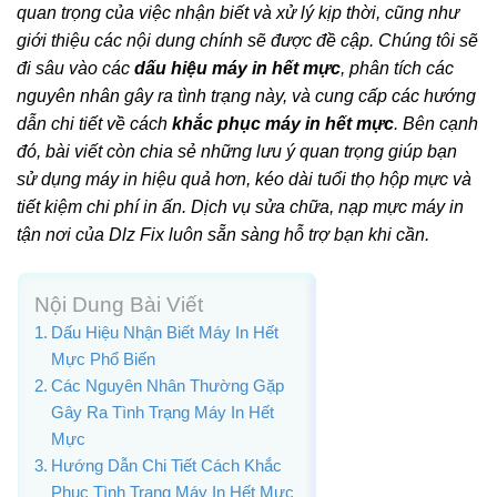
quan trọng của việc nhận biết và xử lý kịp thời, cũng như
giới thiệu các nội dung chính sẽ được đề cập. Chúng tôi sẽ
đi sâu vào các
dấu hiệu máy in hết mực
, phân tích các
nguyên nhân gây ra tình trạng này, và cung cấp các hướng
dẫn chi tiết về cách
khắc phục máy in hết mực
. Bên cạnh
đó, bài viết còn chia sẻ những lưu ý quan trọng giúp bạn
sử dụng máy in hiệu quả hơn, kéo dài tuổi thọ hộp mực và
tiết kiệm chi phí in ấn. Dịch vụ sửa chữa, nạp mực máy in
tận nơi của Dlz Fix luôn sẵn sàng hỗ trợ bạn khi cần.
Nội Dung Bài Viết
Dấu Hiệu Nhận Biết Máy In Hết
Mực Phổ Biến
Các Nguyên Nhân Thường Gặp
Gây Ra Tình Trạng Máy In Hết
Mực
Hướng Dẫn Chi Tiết Cách Khắc
Phục Tình Trạng Máy In Hết Mực