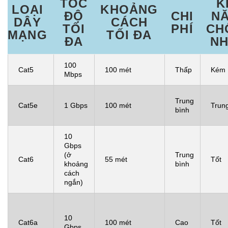
TỐC
K
LOẠI
KHOẢNG
ĐỘ
CHI
N
DÂY
CÁCH
TỐI
PHÍ
CH
MẠNG
TỐI ĐA
ĐA
NH
100
Cat5
100 mét
Thấp
Kém
Mbps
Trung
Cat5e
1 Gbps
100 mét
Trun
bình
10
Gbps
(ở
Trung
Cat6
55 mét
Tốt
khoảng
bình
cách
ngắn)
10
Cat6a
100 mét
Cao
Tốt
Gbps