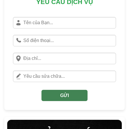
YÊU CẦU DỊCH VỤ
GỬI