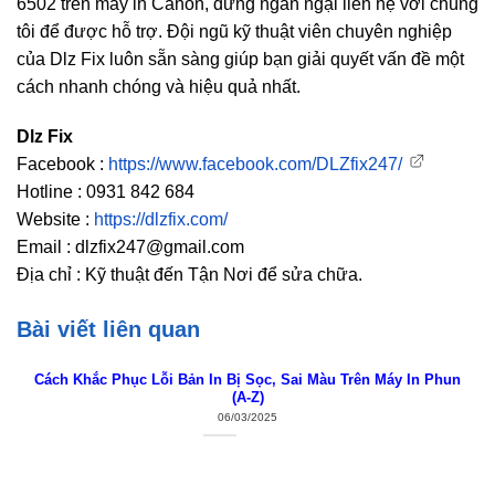
6502 trên máy in Canon, đừng ngần ngại liên hệ với chúng
tôi để được hỗ trợ. Đội ngũ kỹ thuật viên chuyên nghiệp
của Dlz Fix luôn sẵn sàng giúp bạn giải quyết vấn đề một
cách nhanh chóng và hiệu quả nhất.
Dlz Fix
Facebook :
https://www.facebook.com/DLZfix247/
Hotline : 0931 842 684
Website :
https://dlzfix.com/
Email : dlzfix247@gmail.com
Địa chỉ : Kỹ thuật đến Tận Nơi để sửa chữa.
Bài viết liên quan
Cách Khắc Phục Lỗi Bản In Bị Sọc, Sai Màu Trên Máy In Phun
(A-Z)
06/03/2025