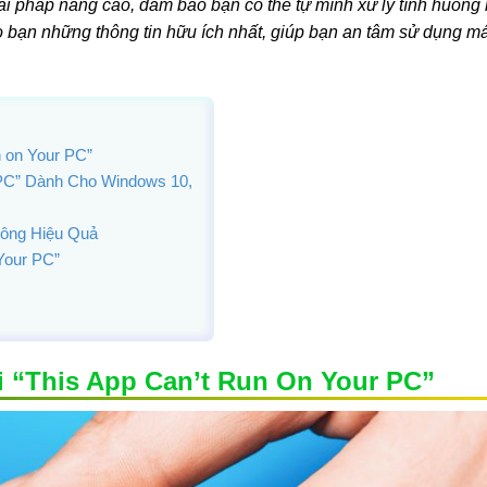
iải pháp nâng cao, đảm bảo bạn có thể tự mình xử lý tình huống
bạn những thông tin hữu ích nhất, giúp bạn an tâm sử dụng má
 on Your PC”
 PC” Dành Cho Windows 10,
ông Hiệu Quả
Your PC”
 “This App Can’t Run On Your PC”