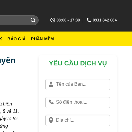
08:00 - 17:30
0931 842 684
K
BÁO GIÁ
PHẦN MỀM
uyên
YÊU CẦU DỊCH VỤ
à hiện
 8 và 11,
y ra lỗi,
từng