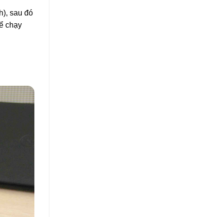
h), sau đó
ể chạy