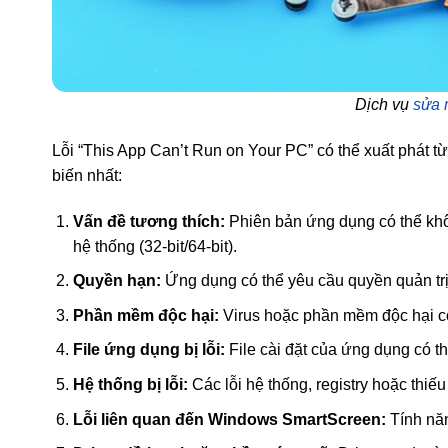
Dịch vụ
sửa 
Lỗi “This App Can’t Run on Your PC” có thể xuất phát 
biến nhất:
Vấn đề tương thích:
Phiên bản ứng dụng có thể khô
hệ thống (32-bit/64-bit).
Quyền hạn:
Ứng dụng có thể yêu cầu quyền quản trị
Phần mềm độc hại:
Virus hoặc phần mềm độc hại có
File ứng dụng bị lỗi:
File cài đặt của ứng dụng có th
Hệ thống bị lỗi:
Các lỗi hệ thống, registry hoặc thiếu 
Lỗi liên quan đến Windows SmartScreen:
Tính nă