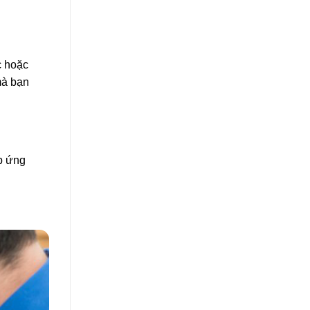
c hoặc
mà bạn
p ứng