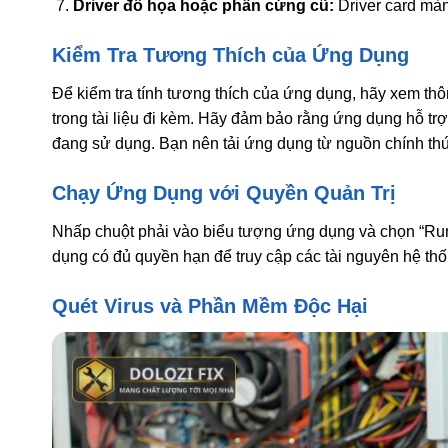
Driver đồ họa hoặc phần cứng cũ:
Driver card màn
Kiểm Tra Tương Thích của Ứng Dụng
Để kiểm tra tính tương thích của ứng dụng, hãy xem thô
trong tài liệu đi kèm. Hãy đảm bảo rằng ứng dụng hỗ tr
đang sử dụng. Bạn nên tải ứng dụng từ nguồn chính thứ
Chạy Ứng Dụng với Quyền Quản Trị
Nhấp chuột phải vào biểu tượng ứng dụng và chọn “Run 
dụng có đủ quyền hạn để truy cập các tài nguyên hệ thốn
Quét Virus và Phần Mềm Độc Hại