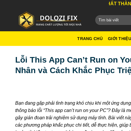
Bỏ
DỊCH VỤ TỐT NHẤT THÀNH PHỐ HỒ CHÍ M
qua
nội
dung
TRANG CHỦ
GIỚI THIỆ
Lỗi This App Can’t Run on Yo
Nhân và Cách Khắc Phục Triệ
Bạn đang gặp phải tình trạng khó chịu khi một ứng dụn
thông báo lỗi “This app can’t run on your PC”? Đây là m
gây gián đoạn trải nghiệm sử dụng máy tính. Bài viết n
các phương pháp khắc phục chi tiết, dễ thực hiện, giúp 