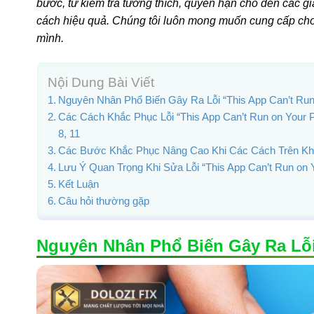
bước, từ kiểm tra tương thích, quyền hạn cho đến các g
cách hiệu quả. Chúng tôi luôn mong muốn cung cấp cho 
mình.
Nội Dung Bài Viết
Nguyên Nhân Phổ Biến Gây Ra Lỗi “This App Can’t Run
Các Cách Khắc Phục Lỗi “This App Can’t Run on Your
8, 11
Các Bước Khắc Phục Nâng Cao Khi Các Cách Trên Kh
Lưu Ý Quan Trọng Khi Sửa Lỗi “This App Can’t Run on 
Kết Luận
Câu hỏi thường gặp
Nguyên Nhân Phổ Biến Gây Ra Lỗi