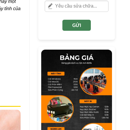
 này một
y tính của
GỬI