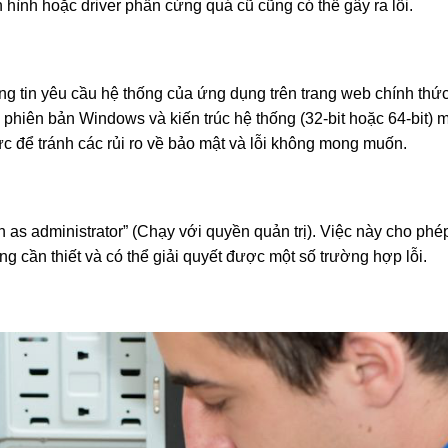
 hình hoặc driver phần cứng quá cũ cũng có thể gây ra lỗi.
ng tin yêu cầu hệ thống của ứng dụng trên trang web chính thứ
ợ phiên bản Windows và kiến trúc hệ thống (32-bit hoặc 64-bit) 
c để tránh các rủi ro về bảo mật và lỗi không mong muốn.
as administrator” (Chạy với quyền quản trị). Việc này cho phé
g cần thiết và có thể giải quyết được một số trường hợp lỗi.