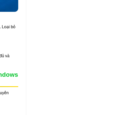
. Loại bỏ
 đủ và
indows
guyên