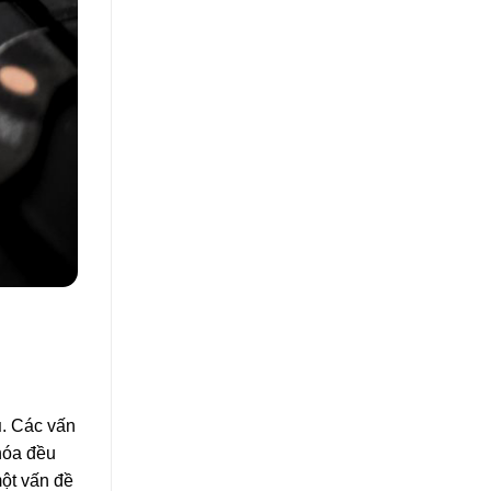
u
. Các vấn
 hóa đều
một vấn đề