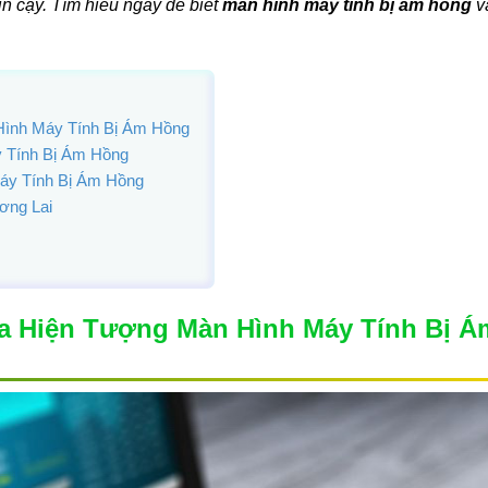
in cậy. Tìm hiểu ngay để biết
màn hình máy tính bị ám hồng
v
ình Máy Tính Bị Ám Hồng
 Tính Bị Ám Hồng
áy Tính Bị Ám Hồng
ơng Lai
a Hiện Tượng Màn Hình Máy Tính Bị Á