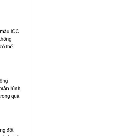
e màu ICC
 không
 có thể
hông
màn hình
trong quá
ng đột