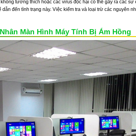
hông tương thích hoặc các virus độc hại có thể gây ra các sự 
ể dẫn đến tình trạng này. Việc kiểm tra và loại trừ các nguyên n
 Nhân Màn Hình Máy Tính Bị Ám Hồng