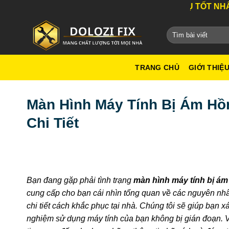
Bỏ
DỊCH VỤ TỐT NHẤT THÀNH PHỐ 
qua
nội
dung
TRANG CHỦ
GIỚI THIỆ
Màn Hình Máy Tính Bị Ám Hồ
Chi Tiết
Bạn đang gặp phải tình trạng
màn hình máy tính bị á
cung cấp cho bạn cái nhìn tổng quan về các nguyên nh
chi tiết cách khắc phục tại nhà. Chúng tôi sẽ giúp bạn x
nghiệm sử dụng máy tính của bạn không bị gián đoạn. Vớ