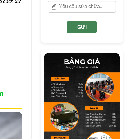
à cách xử
GỬI
m