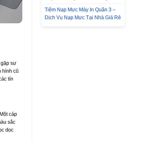
Tiệm Nạp Mực Máy In Quận 3 –
Dịch Vụ Nạp Mực Tại Nhà Giá Rẻ
 gặp sự
n hình cũ
ác tín
 Một cáp
 màu sắc
sọc dọc