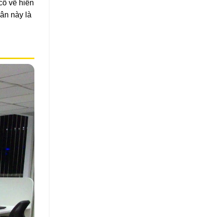
cố về hiển
hân này là