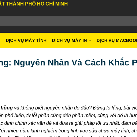
HỒ CHÍ MINH
U
DỊCH VỤ MÁY TÍNH
DỊCH VỤ MÁY IN
DỊCH VỤ MACBOO
ng: Nguyên Nhân Và Cách Khắc 
m hồng
và không biết nguyên nhân do đâu? Đừng lo lắng, bài viế
ân phổ biến, từ lỗi phần cứng đến phần mềm, cùng với đó là h
ác định chính xác vấn đề và đưa ra giải pháp tối ưu nhất, đảm bả
i nhiều năm kinh nghiệm trong lĩnh vực sửa chữa máy tính, chú