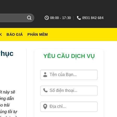
08:00 - 17:30
0931 842 684
K
BÁO GIÁ
PHẦN MỀM
Phục
YÊU CẦU DỊCH VỤ
t này sẽ
ướng dẫn
o trải
ng tôi tự