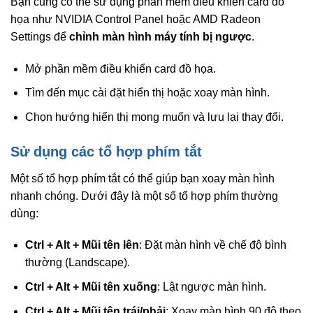
Bạn cũng có thể sử dụng phần mềm điều khiển card đồ
họa như NVIDIA Control Panel hoặc AMD Radeon
Settings để
chỉnh màn hình máy tính bị ngược
.
Mở phần mềm điều khiển card đồ họa.
Tìm đến mục cài đặt hiển thị hoặc xoay màn hình.
Chọn hướng hiển thị mong muốn và lưu lại thay đổi.
Sử dụng các tổ hợp phím tắt
Một số tổ hợp phím tắt có thể giúp bạn xoay màn hình
nhanh chóng. Dưới đây là một số tổ hợp phím thường
dùng:
Ctrl + Alt + Mũi tên lên
: Đặt màn hình về chế độ bình
thường (Landscape).
Ctrl + Alt + Mũi tên xuống
: Lật ngược màn hình.
Ctrl + Alt + Mũi tên trái/phải
: Xoay màn hình 90 độ theo