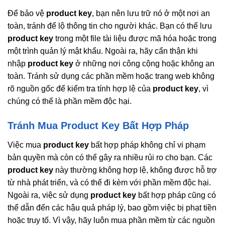
Để bảo vệ
product key
, bạn nên lưu trữ nó ở một nơi an
toàn, tránh để lộ thông tin cho người khác. Bạn có thể lưu
product key
trong một file tài liệu được mã hóa hoặc trong
một trình quản lý mật khẩu. Ngoài ra, hãy cẩn thận khi
nhập
product key
ở những nơi công cộng hoặc không an
toàn. Tránh sử dụng các phần mềm hoặc trang web không
rõ nguồn gốc để kiểm tra tính hợp lệ của
product key
, vì
chúng có thể là phần mềm độc hại.
Tránh Mua Product Key Bất Hợp Pháp
Việc mua
product key
bất hợp pháp không chỉ vi phạm
bản quyền mà còn có thể gây ra nhiều rủi ro cho bạn. Các
product key
này thường không hợp lệ, không được hỗ trợ
từ nhà phát triển, và có thể đi kèm với phần mềm độc hại.
Ngoài ra, việc sử dụng
product key
bất hợp pháp cũng có
thể dẫn đến các hậu quả pháp lý, bao gồm việc bị phạt tiền
hoặc truy tố. Vì vậy, hãy luôn mua phần mềm từ các nguồn