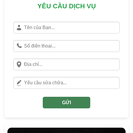
YÊU CẦU DỊCH VỤ
GỬI