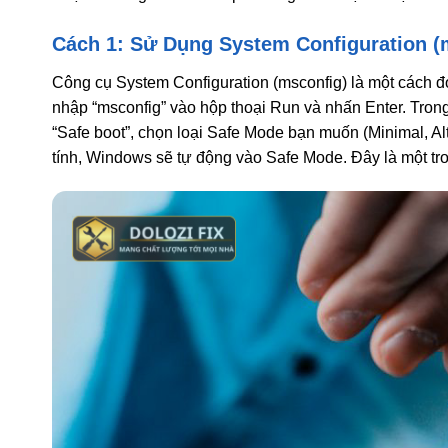
Cách 1: Sử Dụng System Configuration (
Công cụ System Configuration (msconfig) là một cách 
nhập “msconfig” vào hộp thoại Run và nhấn Enter. Trong
“Safe boot”, chọn loại Safe Mode bạn muốn (Minimal, Alt
tính, Windows sẽ tự động vào Safe Mode. Đây là một t