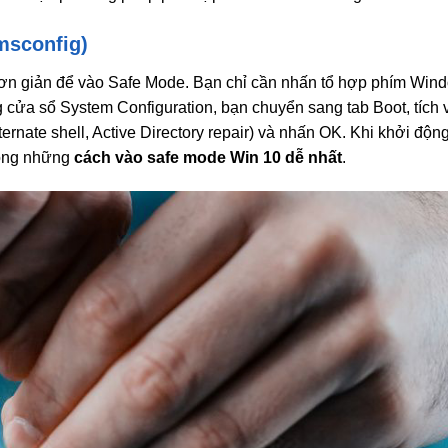
msconfig)
đơn giản để vào Safe Mode. Bạn chỉ cần nhấn tổ hợp phím Win
 cửa sổ System Configuration, bạn chuyển sang tab Boot, tích 
ernate shell, Active Directory repair) và nhấn OK. Khi khởi độn
rong những
cách vào safe mode Win 10 dễ nhất
.