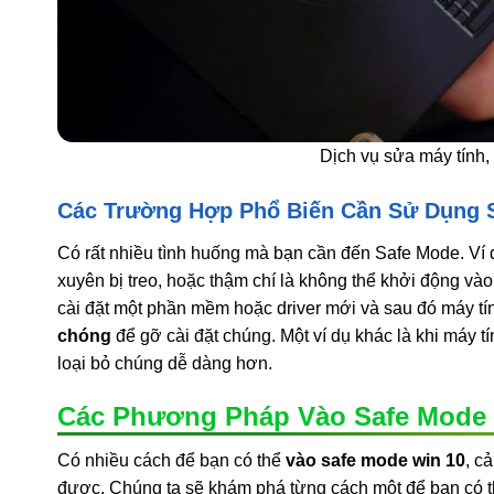
Dịch vụ sửa máy tính,
Các Trường Hợp Phổ Biến Cần Sử Dụng 
Có rất nhiều tình huống mà bạn cần đến Safe Mode. Ví
xuyên bị treo, hoặc thậm chí là không thể khởi động và
cài đặt một phần mềm hoặc driver mới và sau đó máy tín
chóng
để gỡ cài đặt chúng. Một ví dụ khác là khi máy t
loại bỏ chúng dễ dàng hơn.
Các Phương Pháp Vào Safe Mode 
Có nhiều cách để bạn có thể
vào safe mode win 10
, c
được. Chúng ta sẽ khám phá từng cách một để bạn có 