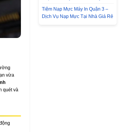
Tiệm Nạp Mực Máy In Quận 3 –
Dịch Vụ Nạp Mực Tại Nhà Giá Rẻ
hường
bạn vừa
anh
n quét và
 động