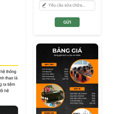
GỬI
p hệ thống
nh thạo là
g ra tiệm
ổi hệ