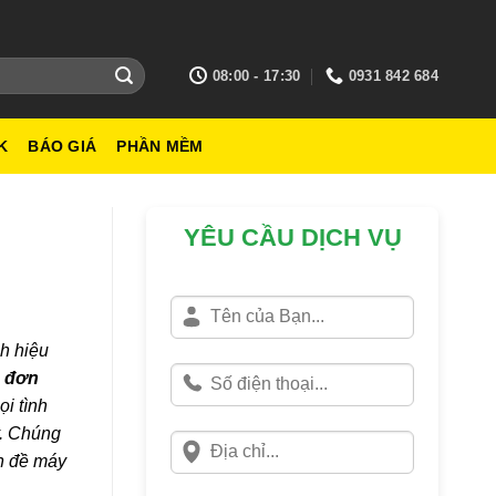
08:00 - 17:30
0931 842 684
K
BÁO GIÁ
PHẦN MỀM
YÊU CẦU DỊCH VỤ
h hiệu
h đơn
ọi tình
y. Chúng
ấn đề máy