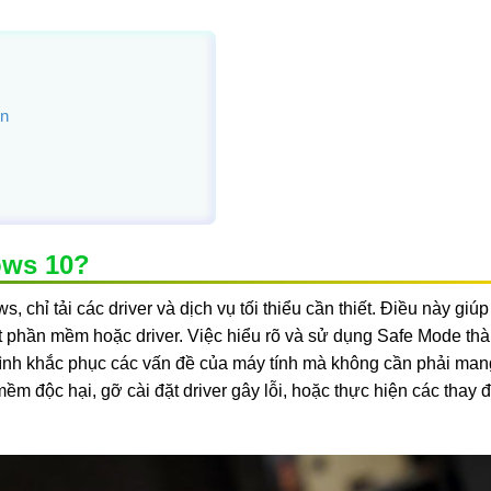
ện
ows 10?
chỉ tải các driver và dịch vụ tối thiểu cần thiết. Điều này giú
t phần mềm hoặc driver. Việc hiểu rõ và sử dụng Safe Mode thà
ự mình khắc phục các vấn đề của máy tính mà không cần phải man
m độc hại, gỡ cài đặt driver gây lỗi, hoặc thực hiện các thay đ