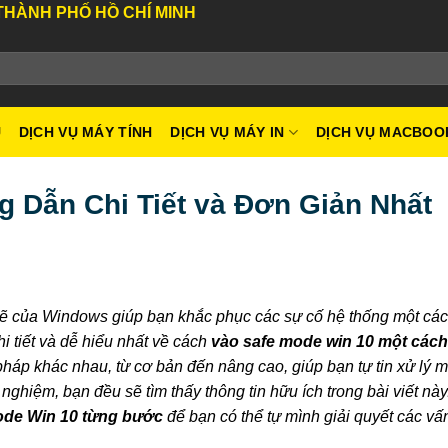
CHÍ MINH
U
DỊCH VỤ MÁY TÍNH
DỊCH VỤ MÁY IN
DỊCH VỤ MACBOO
 Dẫn Chi Tiết và Đơn Giản Nhất
mẽ của Windows giúp bạn khắc phục các sự cố hệ thống một các
i tiết và dễ hiểu nhất về cách
vào safe mode win 10 một các
pháp khác nhau, từ cơ bản đến nâng cao, giúp bạn tự tin xử lý m
ghiệm, bạn đều sẽ tìm thấy thông tin hữu ích trong bài viết nà
ode Win 10 từng bước
để bạn có thể tự mình giải quyết các v