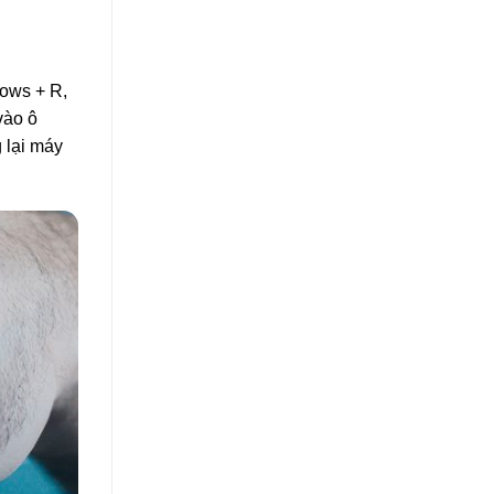
dows + R,
vào ô
g lại máy