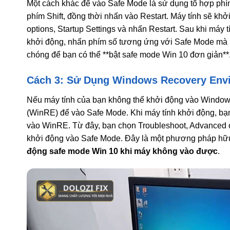
Một cách khác để vào Safe Mode là sử dụng tổ hợp phím 
phím Shift, đồng thời nhấn vào Restart. Máy tính sẽ kh
options, Startup Settings và nhấn Restart. Sau khi máy 
khởi động, nhấn phím số tương ứng với Safe Mode mà b
chóng để bạn có thể **bật safe mode Win 10 đơn giản**
Cách 3: Sử Dụng Windows Recovery Env
Nếu máy tính của bạn không thể khởi động vào Window
(WinRE) để vào Safe Mode. Khi máy tính khởi động, bạn
vào WinRE. Từ đây, bạn chọn Troubleshoot, Advanced o
khởi động vào Safe Mode. Đây là một phương pháp hữu 
động safe mode Win 10 khi máy không vào được
.