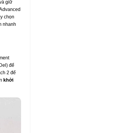
và giữ
, Advanced
ùy chọn
ch nhanh
nment
Del) để
ách 2 để
ạn
khởi