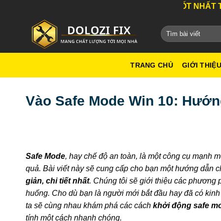
Bỏ
DỊCH VỤ TỐT NHẤT THÀNH PHỐ HỒ 
qua
nội
dung
TRANG CHỦ
GIỚI THIỆ
Vào Safe Mode Win 10: Hướng
Safe Mode
, hay chế độ an toàn, là một công cụ mạnh 
quả. Bài viết này sẽ cung cấp cho bạn một hướng dẫn ch
giản, chi tiết nhất
. Chúng tôi sẽ giới thiệu các phương 
huống. Cho dù bạn là người mới bắt đầu hay đã có kinh n
ta sẽ cùng nhau khám phá các cách
khởi động safe m
tính một cách nhanh chóng.