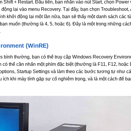
Shift + Restart. Đầu tiên, bạn nhấn vào nút Start, chọn Power 
ởi động lại vào menu Recovery. Tại đây, bạn chọn Troubleshoot
tính khởi động lại một lần nữa, bạn sẽ thấy một danh sách các t
ạn muốn (thường là 4, 5, hoặc 6). Đây là một trong những cá
.
ironment (WinRE)
s bình thường, bạn có thể truy cập Windows Recovery Enviro
 có thể cần nhấn một phím đặc biệt (thường là F11, F12, hoặc 
ptions, Startup Settings và làm theo các bước tương tự như c
ích khi máy tính gặp sự cố nghiêm trọng, và là một cách để b