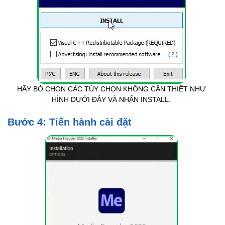
HÃY BỎ CHỌN CÁC TÙY CHỌN KHÔNG CẦN THIẾT NHƯ
HÌNH DƯỚI ĐÂY VÀ NHẤN INSTALL.
Bước 4: Tiến hành cài đặt