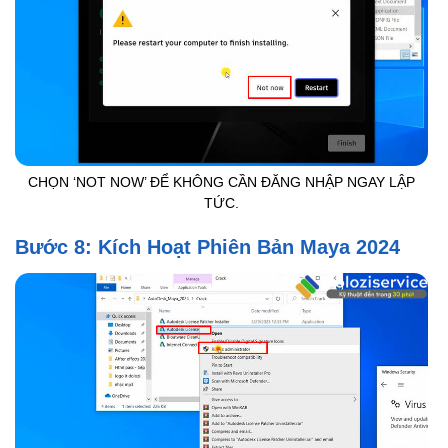
CHỌN ‘NOT NOW’ ĐỂ KHÔNG CẦN ĐĂNG NHẬP NGAY LẬP
TỨC.
Bước 8: Kích Hoạt Phiên Bản Maya 2024