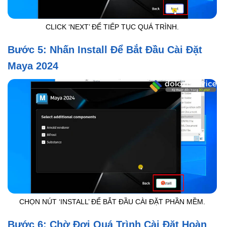
CLICK ‘NEXT’ ĐỂ TIẾP TỤC QUÁ TRÌNH.
Bước 5: Nhấn Install Để Bắt Đầu Cài Đặt
Maya 2024
CHỌN NÚT ‘INSTALL’ ĐỂ BẮT ĐẦU CÀI ĐẶT PHẦN MỀM.
Bước 6: Chờ Đợi Quá Trình Cài Đặt Hoàn