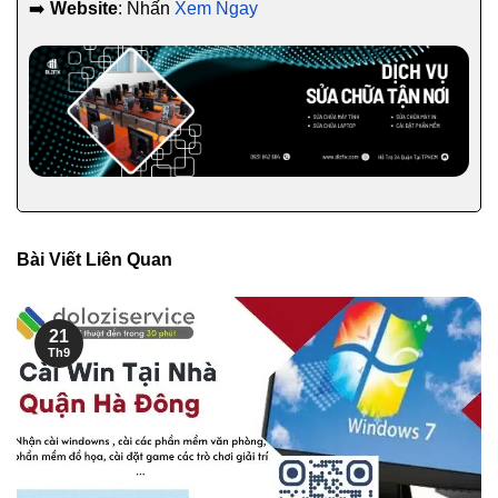
➡️
Website
: Nhấn
Xem Ngay
Bài Viết Liên Quan
21
Th9