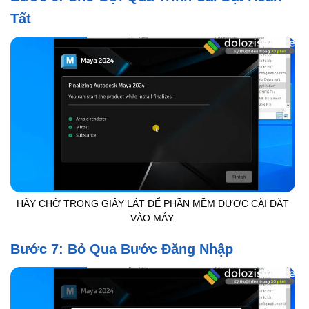
Tất
HÃY CHỜ TRONG GIÂY LÁT ĐỂ PHẦN MỀM ĐƯỢC CÀI ĐẶT
VÀO MÁY.
Bước 7: Bỏ Qua Bước Đăng Nhập