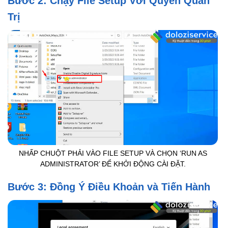
Bước 2: Chạy File Setup Với Quyền Quản
Trị
NHẤP CHUỘT PHẢI VÀO FILE SETUP VÀ CHỌN ‘RUN AS
ADMINISTRATOR’ ĐỂ KHỞI ĐỘNG CÀI ĐẶT.
Bước 3: Đồng Ý Điều Khoản và Tiến Hành