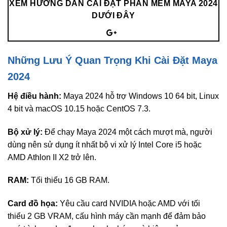
XEM HƯỚNG DẪN CÀI ĐẶT PHẦN MỀM MAYA 2024
DƯỚI ĐÂY
Những Lưu Ý Quan Trọng Khi Cài Đặt Maya
2024
Hệ điều hành:
Maya 2024 hỗ trợ Windows 10 64 bit, Linux
4 bit và macOS 10.15 hoặc CentOS 7.3.
Bộ xử lý:
Để chạy Maya 2024 một cách mượt mà, người
dùng nên sử dụng ít nhất bộ vi xử lý Intel Core i5 hoặc
AMD Athlon II X2 trở lên.
RAM:
Tối thiểu 16 GB RAM.
Card đồ họa:
Yêu cầu card NVIDIA hoặc AMD với tối
thiểu 2 GB VRAM, cấu hình máy cần mạnh để đảm bảo