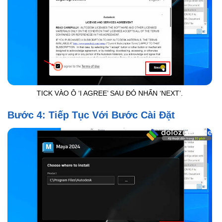
TICK VÀO Ô ‘I AGREE’ SAU ĐÓ NHẤN ‘NEXT’.
Bước 4: Tiếp Tục Với Bước Cài Đặt