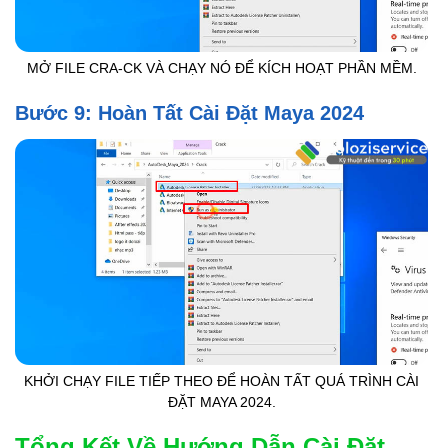
MỞ FILE CRA-CK VÀ CHẠY NÓ ĐỂ KÍCH HOẠT PHẦN MỀM.
Bước 9: Hoàn Tất Cài Đặt Maya 2024
KHỞI CHẠY FILE TIẾP THEO ĐỂ HOÀN TẤT QUÁ TRÌNH CÀI
ĐẶT MAYA 2024.
Tổng Kết Về Hướng Dẫn Cài Đặt