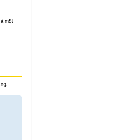
là một
àng.