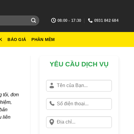
08:00 - 17:30
0931 842 684
K
BÁO GIÁ
PHẦN MỀM
YÊU CẦU DỊCH VỤ
 tôi, đơn
ghiệm,
 bản
 liên