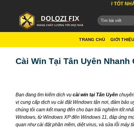
Bỏ
DỊCH VỤ TỐT NHẤT THÀNH PHỐ
qua
nội
dung
TRANG CHỦ
GIỚI THIỆ
Cài Win Tại Tân Uyên Nhanh 
Bạn đang tìm kiếm dịch vụ
cài win tại Tân Uyên
chuyên 
vị cung cấp dịch vụ cài đặt Windows tận nơi, đảm bảo uy 
chúng tôi cam kết mang đến cho bạn trải nghiệm tốt nhất 
Windows, từ Windows XP đến Windows 11, đáp ứng mọi n
quan như cài đặt phần mềm, diệt virus, và sửa lỗi máy t