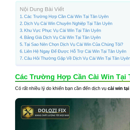
Nội Dung Bài Viết
Các Trường Hợp Cần Cài Win Tại Tân Uyên
Dịch Vụ Cài Win Chuyên Nghiệp Tại Tân Uyên
Khu Vực Phục Vụ Cài Win Tại Tân Uyên
Bảng Giá Dịch Vụ Cài Win Tại Tân Uyên
Tại Sao Nên Chọn Dịch Vụ Cài Win Của Chúng Tôi?
Liên Hệ Ngay Để Được Hỗ Trợ Cài Win Tại Tân Uyên
Câu Hỏi Thường Gặp Về Dịch Vụ Cài Win Tại Tân Uyê
Các Trường Hợp Cần Cài Win Tại 
Có rất nhiều lý do khiến bạn cần đến dịch vụ
cài win tạ