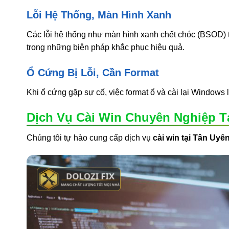
Lỗi Hệ Thống, Màn Hình Xanh
Các lỗi hệ thống như màn hình xanh chết chóc (BSOD) t
trong những biện pháp khắc phục hiệu quả.
Ổ Cứng Bị Lỗi, Cần Format
Khi ổ cứng gặp sự cố, việc format ổ và cài lại Windows 
Dịch Vụ Cài Win Chuyên Nghiệp T
Chúng tôi tự hào cung cấp dịch vụ
cài win tại Tân Uyê