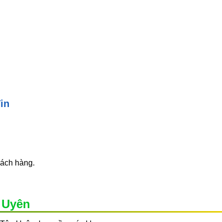
in
hách hàng.
 Uyên