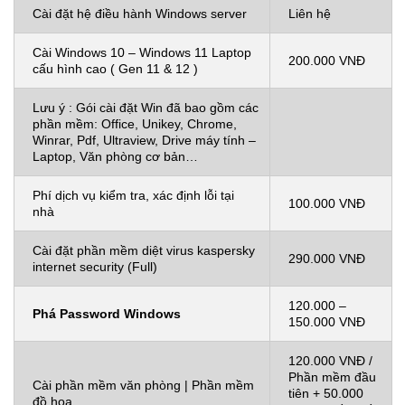
Cài đặt hệ điều hành Windows server
Liên hệ
Cài Windows 10 – Windows 11 Laptop
200.000 VNĐ
cấu hình cao ( Gen 11 & 12 )
Lưu ý : Gói cài đặt Win đã bao gồm các
phần mềm: Office, Unikey, Chrome,
Winrar, Pdf, Ultraview, Drive máy tính –
Laptop, Văn phòng cơ bản…
Phí dịch vụ kiểm tra, xác định lỗi tại
100.000 VNĐ
nhà
Cài đặt phần mềm diệt virus kaspersky
290.000 VNĐ
internet security (Full)
120.000 –
Phá Password Windows
150.000 VNĐ
120.000 VNĐ /
Phần mềm đầu
Cài phần mềm văn phòng | Phần mềm
tiên + 50.000
đồ họa