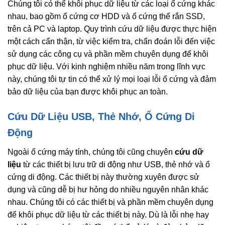
Chúng tôi có thể khôi phục dữ liệu từ các loại ổ cứng khác
nhau, bao gồm ổ cứng cơ HDD và ổ cứng thể rắn SSD,
trên cả PC và laptop. Quy trình cứu dữ liệu được thực hiện
một cách cẩn thận, từ việc kiểm tra, chẩn đoán lỗi đến việc
sử dụng các công cụ và phần mềm chuyên dụng để khôi
phục dữ liệu. Với kinh nghiệm nhiều năm trong lĩnh vực
này, chúng tôi tự tin có thể xử lý mọi loại lỗi ổ cứng và đảm
bảo dữ liệu của bạn được khôi phục an toàn.
Cứu Dữ Liệu USB, Thẻ Nhớ, Ổ Cứng Di
Động
Ngoài ổ cứng máy tính, chúng tôi cũng chuyên
cứu dữ
liệu
từ các thiết bị lưu trữ di động như USB, thẻ nhớ và ổ
cứng di động. Các thiết bị này thường xuyên được sử
dụng và cũng dễ bị hư hỏng do nhiều nguyên nhân khác
nhau. Chúng tôi có các thiết bị và phần mềm chuyên dụng
để khôi phục dữ liệu từ các thiết bị này. Dù là lỗi nhẹ hay