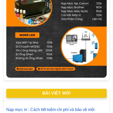
BÀI VIẾT MỚI
Nạp mực in : Cách tiết kiệm chi phí và bảo vệ môi