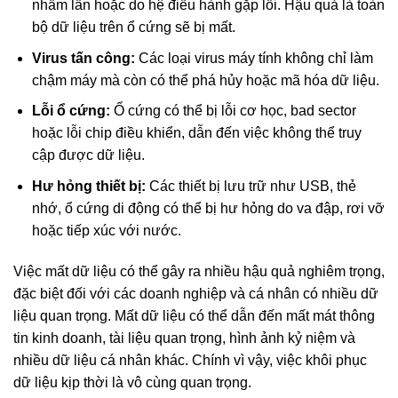
nhầm lẫn hoặc do hệ điều hành gặp lỗi. Hậu quả là toàn
bộ dữ liệu trên ổ cứng sẽ bị mất.
Virus tấn công:
Các loại virus máy tính không chỉ làm
chậm máy mà còn có thể phá hủy hoặc mã hóa dữ liệu.
Lỗi ổ cứng:
Ổ cứng có thể bị lỗi cơ học, bad sector
hoặc lỗi chip điều khiển, dẫn đến việc không thể truy
cập được dữ liệu.
Hư hỏng thiết bị:
Các thiết bị lưu trữ như USB, thẻ
nhớ, ổ cứng di động có thể bị hư hỏng do va đập, rơi vỡ
hoặc tiếp xúc với nước.
Việc mất dữ liệu có thể gây ra nhiều hậu quả nghiêm trọng,
đặc biệt đối với các doanh nghiệp và cá nhân có nhiều dữ
liệu quan trọng. Mất dữ liệu có thể dẫn đến mất mát thông
tin kinh doanh, tài liệu quan trọng, hình ảnh kỷ niệm và
nhiều dữ liệu cá nhân khác. Chính vì vậy, việc khôi phục
dữ liệu kịp thời là vô cùng quan trọng.