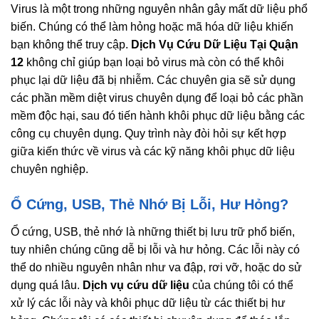
Virus là một trong những nguyên nhân gây mất dữ liệu phổ
biến. Chúng có thể làm hỏng hoặc mã hóa dữ liệu khiến
bạn không thể truy cập.
Dịch Vụ Cứu Dữ Liệu Tại Quận
12
không chỉ giúp bạn loại bỏ virus mà còn có thể khôi
phục lại dữ liệu đã bị nhiễm. Các chuyên gia sẽ sử dụng
các phần mềm diệt virus chuyên dụng để loại bỏ các phần
mềm độc hại, sau đó tiến hành khôi phục dữ liệu bằng các
công cụ chuyên dụng. Quy trình này đòi hỏi sự kết hợp
giữa kiến thức về virus và các kỹ năng khôi phục dữ liệu
chuyên nghiệp.
Ổ Cứng, USB, Thẻ Nhớ Bị Lỗi, Hư Hỏng?
Ổ cứng, USB, thẻ nhớ là những thiết bị lưu trữ phổ biến,
tuy nhiên chúng cũng dễ bị lỗi và hư hỏng. Các lỗi này có
thể do nhiều nguyên nhân như va đập, rơi vỡ, hoặc do sử
dụng quá lâu.
Dịch vụ cứu dữ liệu
của chúng tôi có thể
xử lý các lỗi này và khôi phục dữ liệu từ các thiết bị hư