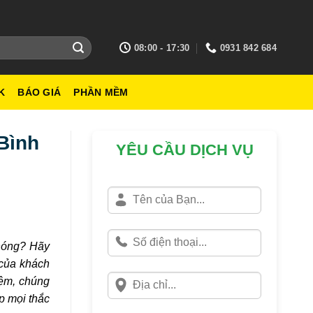
08:00 - 17:30
0931 842 684
K
BÁO GIÁ
PHẦN MỀM
Bình
YÊU CẦU DỊCH VỤ
chóng? Hãy
 của khách
iệm, chúng
áp mọi thắc