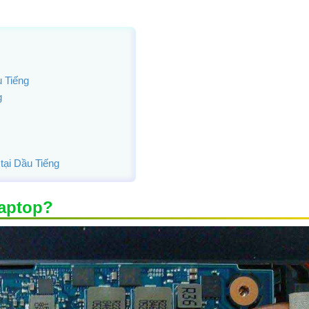
 Tiếng
g
g
tại Dầu Tiếng
aptop?