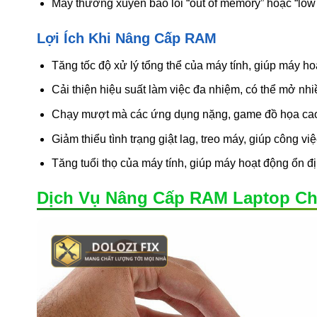
Máy thường xuyên báo lỗi “out of memory” hoặc “lo
Lợi Ích Khi Nâng Cấp RAM
Tăng tốc độ xử lý tổng thể của máy tính, giúp máy h
Cải thiện hiệu suất làm việc đa nhiệm, có thể mở n
Chạy mượt mà các ứng dụng nặng, game đồ họa cao, đ
Giảm thiểu tình trạng giật lag, treo máy, giúp công vi
Tăng tuổi thọ của máy tính, giúp máy hoạt động ổn đ
Dịch Vụ Nâng Cấp RAM Laptop Ch