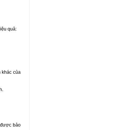
iệu quả:
n khác của
h.
u được bảo