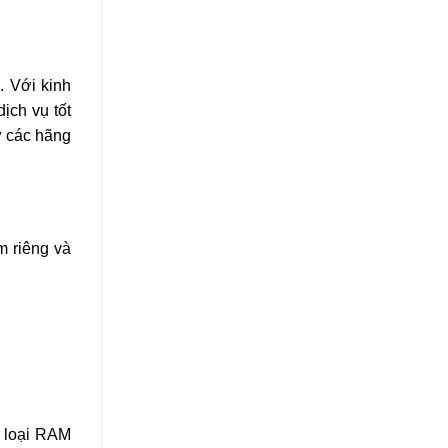
. Với kinh
ịch vụ tốt
ừ các hãng
m riêng và
h loại RAM