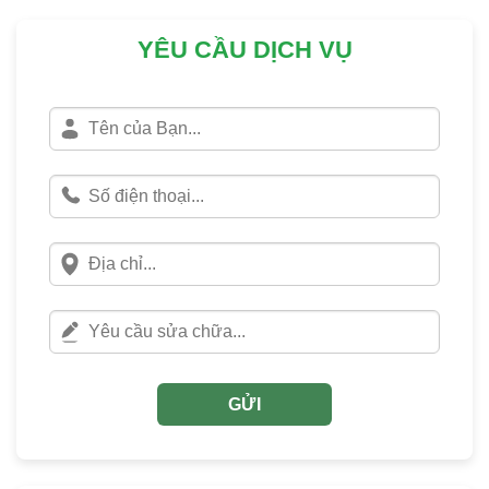
YÊU CẦU DỊCH VỤ
GỬI