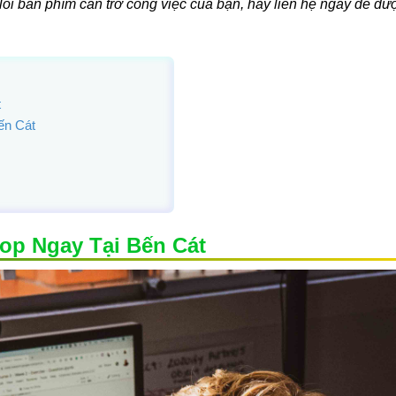
lỗi bàn phím cản trở công việc của bạn, hãy liên hệ ngay để đư
t
ến Cát
op Ngay Tại Bến Cát