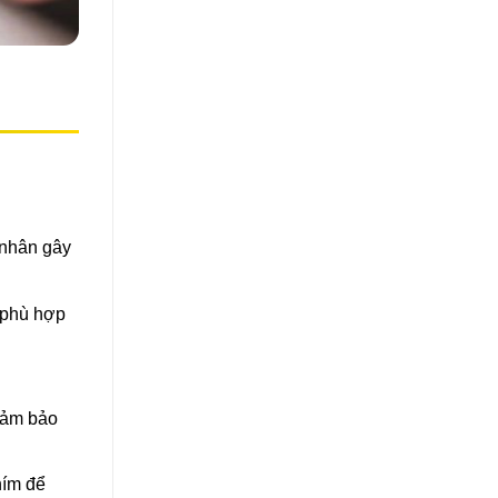
 nhân gây
 phù hợp
 đảm bảo
hím để