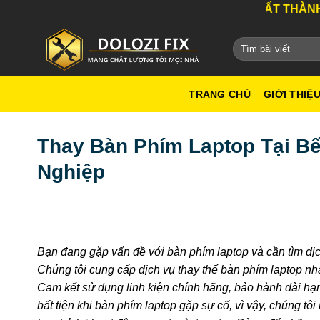
Bỏ
DỊCH VỤ TỐT NHẤT THÀNH PHỐ HỒ CHÍ 
qua
nội
dung
TRANG CHỦ
GIỚI THIỆ
Thay Bàn Phím Laptop Tại B
Nghiệp
Bạn đang gặp vấn đề với bàn phím laptop và cần tìm dị
Chúng tôi cung cấp dịch vụ thay thế bàn phím laptop nh
Cam kết sử dụng linh kiện chính hãng, bảo hành dài hạ
bất tiện khi bàn phím laptop gặp sự cố, vì vậy, chúng tô