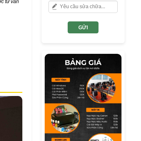
ợc tư vấn
GỬI